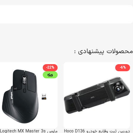
محصولات پیشنهادی :
-22%
-6%
ویژه
دوربین ثبت وقایع خودرو Hoco D136
ماوس Logitech MX Master 3s