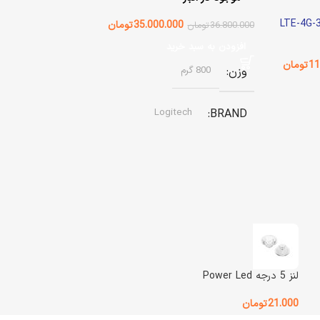
35.000.000
تومان
36.800.000
تومان
افزودن به سبد خرید
11
تومان
وزن
800 گرم
Logitech
BRAND
وضعیت کالا
آکبند
نوع اتصال
باسیم
اصالت کالا
اصل
لنز 5 درجه Power Led
گارانتی
گارانتی اصلی
21.000
تومان