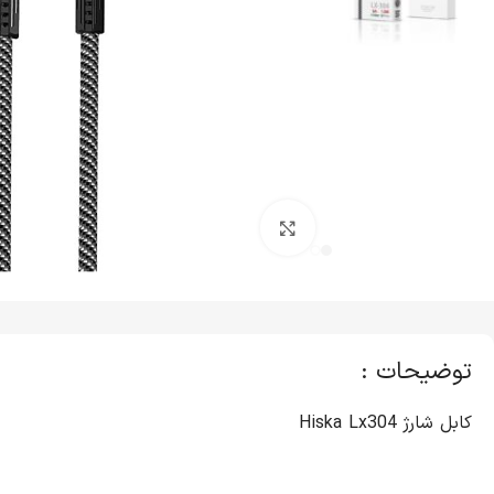
کلیک برای بزرگنمایی
توضیحات :
کابل شارژ Hiska Lx304