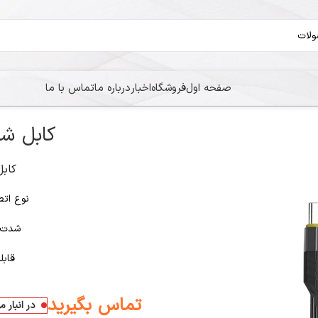
صفحه اول
فروشگاه
اخبار
درباره ما
تماس با ما
Hiska Lx3
کابل شارژ Lx304
کابل شار
نوع اتصال: پ
شدت جر
قابل
تماس بگیرید
در انبار 