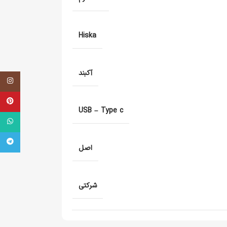
Hiska
آکبند
اینستاگر
terest
USB – Type c
tsApp
legram
اصل
شرکتی