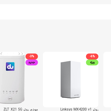
-3%
-6%
ویژه
جدید
روتر Linksys MX4200 v1
مودم روتر ZLT X21 5G