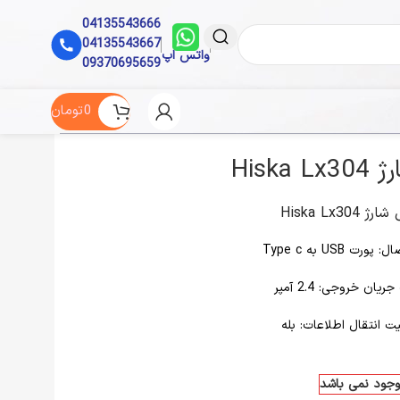
04135543666
04135543667
واتس اپ
09370695659
0
تومان
Hiska 
ژ Hiska Lx304
ورت USB به Type c
یان خروجی: 2.4 آمپر
یت انتقال اطلاعات: بله
موجود نمی باشد