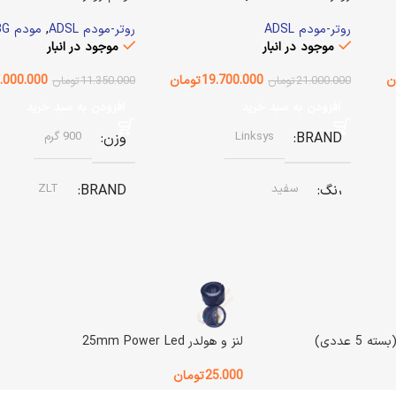
روتر-مودم ADSL
روتر-مودم ADSL
,
مودم LTE-4G-3G
موجود در انبار
موجود در انبار
ن
19.700.000
تومان
.000.000
21.000.000
تومان
11.350.000
تومان
افزودن به سبد خرید
افزودن به سبد خرید
BRAND
Linksys
وزن
900 گرم
رنگ
سفید
BRAND
ZLT
وضعیت کالا
استوک
وضعیت کالا
استوک
نوع اتصال
Lan / WiFi
اصالت کالا
اصل
لنز و هولدر 25mm Power Led
اصالت کالا
اصل
گارانتی
بدون گارانتی
25.000
تومان