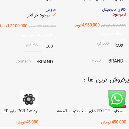
کالای دیجیتال
ماوس
ناموجود
موجود در انبار
4.950.000
تومان
5.250.000
تومان
17.100.000
توما
22.000.000
تومان
اطلاعات بیشتر
افزودن به سبد خرید
وزن
500 گرم
وزن
700 گرم
Hoco
BRAND
Logitech
BRAND
وضعیت کالا
آکبند
پرفروش ترین ها :
نوع باتری
باتری قابل شارژ داخلی
نوع طراحی
رنگ
گرافیتی
قابل نصب روی آینه خودرو
سیمکارت FD LTE های وب اینترنت 1ماهه
برد PCB 1w پاور LED (بسته 5 عددی)
450.000
تومان
45.000
تومان
اصالت کالا
اصل
وضعیت کالا
آکبند