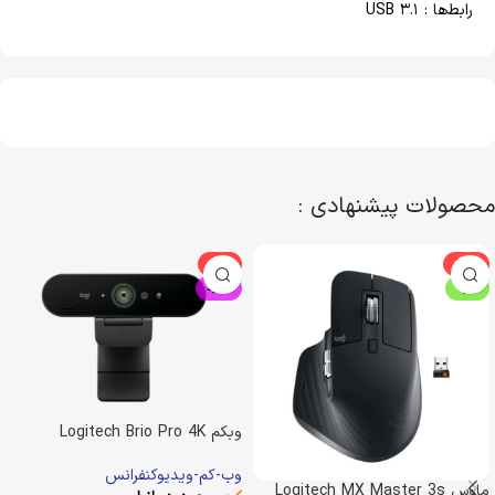
رابط‌ها : USB ۳.۱
محصولات پیشنهادی :
-5%
-22%
ویژه
جدید
وبکم Logitech Brio Pro 4K
وب-کم-ویدیوکنفرانس
ماوس Logitech MX Master 3s