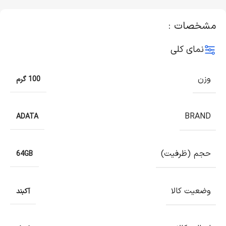
مشخصات :
نمای کلی
وزن
100 گرم
BRAND
ADATA
حجم (ظرفیت)
64GB
وضعیت کالا
آکبند