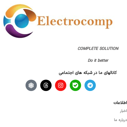
نوع اتصال
بلوتوث / دانگل
نوع طراحی
ارگونومیک (راست دست)
COMPLETE SOLUTION
Do it better
تعداد کلید
7 کلید
کانالهای ما در شبکه های اجتماعی
اصالت کالا
اصل
نوع اسکرول
نوری (اپتیکال)
اطلاعات
اخبار
گارانتی
بدون گارانتی
درباره ما