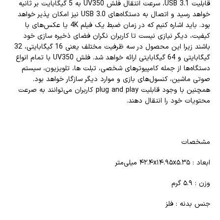
قابلیت USB 3.1، سرعت انتقال فلش UV350 به 5 گیگابایت بر ثانیه
خواهد رسید و اتصال به دستگاه‌های USB 3.0 نیز امکان پذیر خواهد
بود. باید اشاره کنیم که در زمان ضبط یک فیلم 4K یا عکس‌‌های با
کیفیت، دیگر نیازی نیست تا کاربران نگران فضای ذخیره سازی خود
باشند زیرا این محصول در سه ظرفیت مختلف یعنی 16 گیگابایتی، 32
گیگابایتی و 64 گیگابایتی ارائه خواهد شد. فلش UV350 با تمام انواع
دستگاه‌ها از جمله کامپیوترهای شخصی، تبلت ها، تلویزیون، سیستم
صوتی ماشین، کنسول‌های بازی و موارد دیگر سازگار خواهد بود.
همچنین با وجود قابلیت plug and play کاربران می‌توانند به صرعت
محتویات خود را انتقال دهند.
مشخصات
ابعاد : ۴۲.۴x۱۴.۹۵x۵.۳۵ میلی‌متر
وزن : ۵.۹ گرم
جنس بدنه : فلز