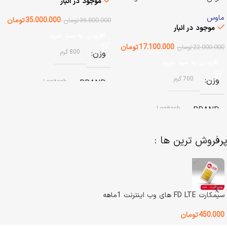
موجود در انبار
ماوس
35.000.000
تومان
36.800.000
تومان
موجود در انبار
افزودن به سبد خرید
17.100.000
تومان
22.000.000
تومان
وزن
800 گرم
افزودن به سبد خرید
وزن
700 گرم
Logitech
BRAND
Logitech
BRAND
وضعیت کالا
آکبند
پرفروش ترین ها :
نوع باتری
نوع اتصال
باسیم
باتری قابل شارژ داخلی
اصالت کالا
اصل
رنگ
گرافیتی
سیمکارت FD LTE های وب اینترنت 1ماهه
گارانتی
گارانتی اصلی
450.000
تومان
وضعیت کالا
آکبند