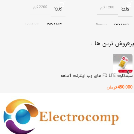
وزن
2200 گرم
وزن
1200 گرم
Logitech
BRAND
Rapoo
BRAND
پرفروش ترین ها :
نوع اتصال
نوع باتری
3 دستگاه بلوتوث بطور همزمان
باتری قابل شارژ داخلی
نوع طراحی
مینی کیبورد
رنگ
مشکی
سیمکارت FD LTE های وب اینترنت 1ماهه
450.000
تومان
نور پس زمینه (بک لایت)
وضعیت کالا
آکبند
دارد – سفید
اصالت کالا
اصل
نوع باتری
گارانتی