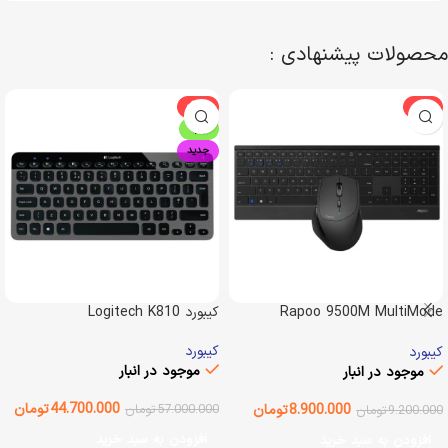
محصولات پیشنهادی :
-22%
-3%
ویژه
جدید
Rapoo 9500M MultiMode
کیبورد Logitech K810
Desktop
کیبورد
کیبورد
موجود در انبار
موجود در انبار
44.700.000
تومان
8.900.000
تومان
57.000.000
تومان
9.200.000
تومان
افزودن به سبد خرید
افزودن به سبد خرید