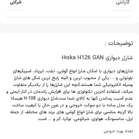
گارانتی
شرکتی
توضیحات :
شارژر دیواری Hiska H126 GAN
شارژرهای دیواری با امکان شارژ انواع گوشی، تبلت، ایرپاد، اسپیکرهای
بلوتوثی و … یکی از محبوب ترین و البته رایج ترین شکل های شارژ
وسیله الکترونیکی شما هستند.آنچه این شارژرها را از یکدیگر متفاوت
میکند، استفاده آخرین تکنولوژی ها برای افزایش راندمان در کنار ایمنی و
عدم آسیب رساندن آنها به کالای شما ست.شارژ دیواری H-108 هیسکا
یک مدل ساده با دو سوکت خروجی و در عین حال با کیفیت ساخت
بالا گزینه مناسبی برای شارژ انواع گوشی های برند های مختلف از جمله
اپل، سامسونگ، هواوی، شیائومی، نوکیا، آنر و … است.
تعداد پورت خروجی