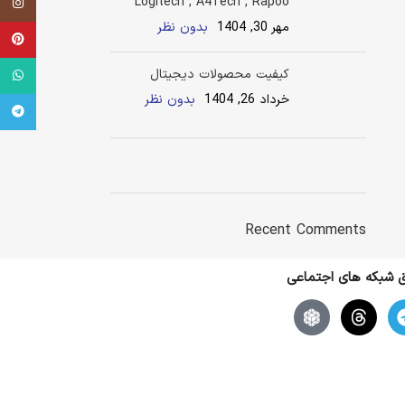
Logitech , A4Tech , Rapoo
اینستاگر
مهر 30, 1404
بدون نظر
terest
کیفیت محصولات دیجیتال
tsApp
خرداد 26, 1404
بدون نظر
legram
ON SALE
HP Envy 34
Recent Comments
To Shop
یق شبکه های اجتماعی