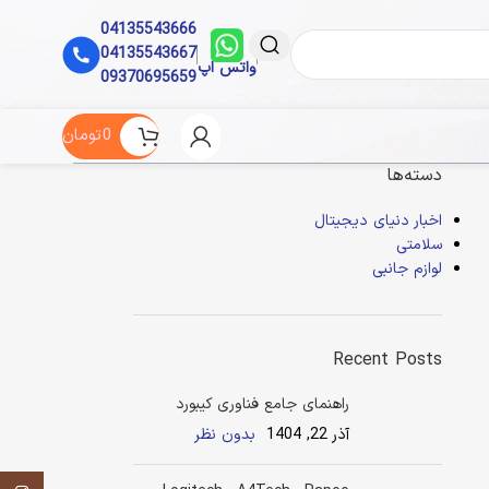
04135543666
04135543667
واتس اپ
09370695659
0
تومان
دسته‌ها
اخبار دنیای دیجیتال
سلامتی
لوازم جانبی
Recent Posts
راهنمای جامع فناوری کیبورد
آذر 22, 1404
بدون نظر