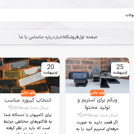
صفحه اول
فروشگاه
اخبار
درباره ما
تماس با ما
20
25
اردیبهشت
اردیبهشت
لوازم جانبی
لوازم جانبی
وبکم برای استریم و
انتخاب کیبورد مناسب
تولید محتوا
ارسال شده توسط
net
برای کامپیوتر یا دستگاه شما
ارسال شده توسط
net
به فاکتورهای مختلفی مرتبط
اگر قصد دارید به صورت
است که باید در نظر گرفته
حرفه‌ای استریم کنید یا به