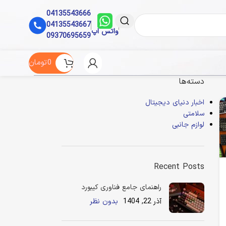
04135543666
04135543667
واتس اپ
09370695659
0
تومان
دسته‌ها
اخبار دنیای دیجیتال
سلامتی
لوازم جانبی
Recent Posts
راهنمای جامع فناوری کیبورد
آذر 22, 1404
بدون نظر