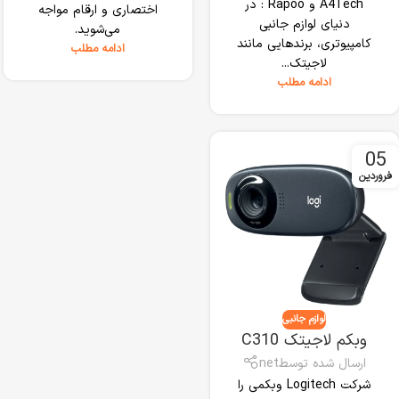
A4Tech و Rapoo : در
اختصاری و ارقام مواجه
دنیای لوازم جانبی
می‌شوید.
کامپیوتری، برندهایی مانند
ادامه مطلب
لاجیتک...
ادامه مطلب
05
فروردین
لوازم جانبی
وبکم لاجیتک C310
ارسال شده توسط
net
شرکت Logitech وبکمی را