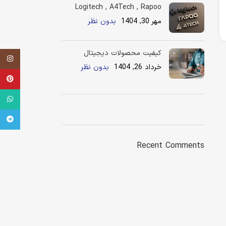
Logitech , A4Tech , Rapoo
مهر 30, 1404
بدون نظر
کیفیت محصولات دیجیتال
اینستاگر
خرداد 26, 1404
بدون نظر
terest
tsApp
legram
ON SALE
HP Envy 34
Recent Comments
To Shop