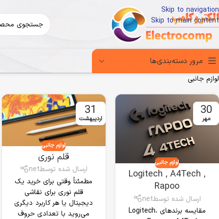
Skip to navigation
Skip to main content
مرور دسته‌بندی‌ها
لوازم جانبی
31
30
مهر
اردیبهشت
لوازم جانبی
قلم نوری
لوازم جانبی
ارسال شده توسط
net
Logitech , A4Tech ,
مطمئناً وقتی برای خرید یک
Rapoo
قلم نوری برای نقاشی
ارسال شده توسط
net
دیجیتال یا هر کاربرد دیگری
مقایسه برندهای Logitech،
می‌روید با تعدادی حروف‌