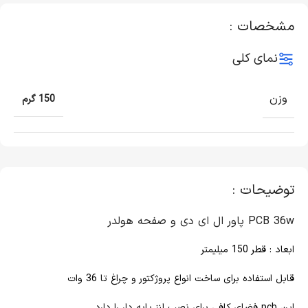
مشخصات :
نمای کلی
وزن
150 گرم
توضیحات :
PCB 36w پاور ال ای دی و صفحه هولدر
ابعاد : قطر 150 میلیمتر
قابل استفاده برای ساخت انواع پروژکتور و چراغ تا 36 وات
این pcb فضای کافی برای نصب لنز پایه دار را دارد