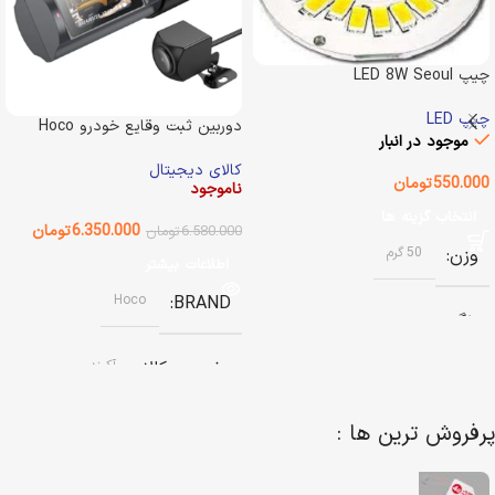
چیپ LED 8W Seoul
Semiconductor
چیپ LED
دوربین ثبت وقایع خودرو Hoco
موجود در انبار
DV8 2K
کالای دیجیتال
550.000
تومان
ناموجود
انتخاب گزینه ها
6.350.000
تومان
6.580.000
تومان
وزن
50 گرم
اطلاعات بیشتر
Hoco
BRAND
رنگ
وضعیت کالا
آکبند
آفتابی (سفید گرم)
,
مهتابی (سفید
سرد)
پرفروش ترین ها :
اصالت کالا
اصل