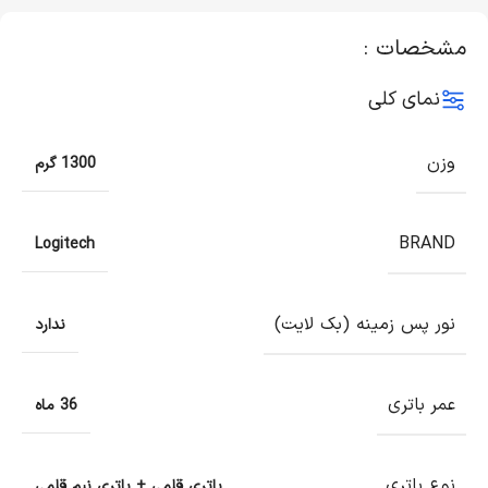
مشخصات :
نمای کلی
وزن
1300 گرم
BRAND
Logitech
نور پس زمینه (بک لایت)
ندارد
عمر باتری
36 ماه
نوع باتری
باتری قلمی + باتری نیم قلمی