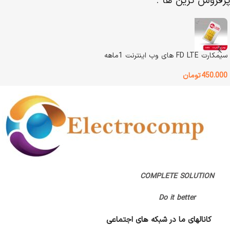
پرفروش ترین ها :
وضعیت کالا
نوع باتری
باتری قابل شارژ داخلی
اصالت کالا
اصل
رنگ
مشکی
سیمکارت FD LTE های وب اینترنت 1ماهه
گارانتی
گارانتی اصلی
450.000
تومان
وضعیت کالا
آکبند
اصالت کالا
اصل
گارانتی
اتمام مهلت گارانتی (قبلا گارانتی داشته)
COMPLETE SOLUTION
,
پانا
Do it better
کانالهای ما در شبکه های اجتماعی