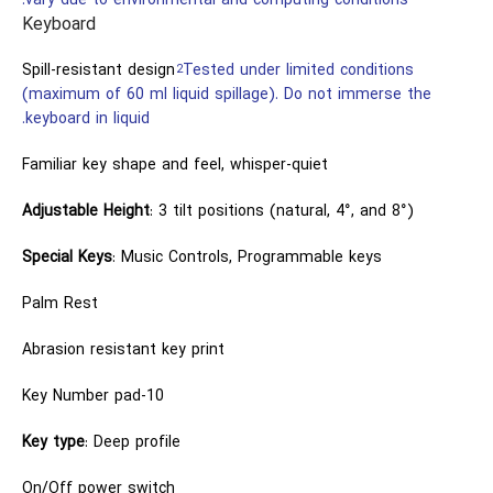
vary due to environmental and computing conditions.
Keyboard
Spill-resistant design
Tested under limited conditions
2
(maximum of 60 ml liquid spillage). Do not immerse the
keyboard in liquid.
Familiar key shape and feel, whisper-quiet
Adjustable Height
: 3 tilt positions (natural, 4°, and 8°)
Special Keys
: Music Controls, Programmable keys
Palm Rest
Abrasion resistant key print
10-Key Number pad
Key type
: Deep profile
On/Off power switch