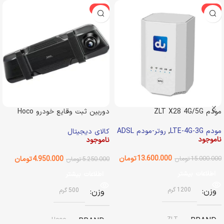
-6%
-9%
مودم ZLT X28 4G/5G
دوربین ثبت وقایع خودرو Hoco
D136
مودم LTE-4G-3G
,
روتر-مودم ADSL
کالای دیجیتال
ناموجود
ناموجود
13.600.000
تومان
4.950.000
تومان
15.000.000
تومان
5.250.000
تومان
اطلاعات بیشتر
اطلاعات بیشتر
وزن
1200 گرم
وزن
500 گرم
ZLT
BRAND
Hoco
BRAND