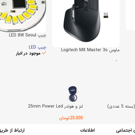
چیپ LED 8W Seoul
Semiconductor
چیپ LED
ماوس Logitech MX Master 3s
موجود در انبار
ماوس
ن
550.000
تومان
موجود در انبار
انتخاب گزینه ها
17.100.000
تومان
22.000.000
تومان
وزن
50 گرم
افزودن به سبد خرید
وزن
700 گرم
رنگ
لنز و هولدر 25mm Power Led
Logitech
BRAND
25.000
تومان
آفتابی (سفید گرم)
,
مهتاب
سرد)
ی اجتماعی
اطلاعات
ارتباط از طر
نوع باتری