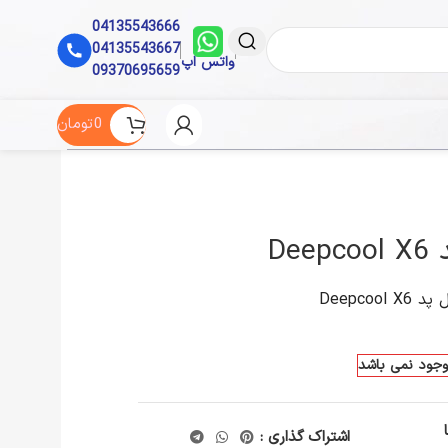
04135543666
04135543667
واتس اپ
09370695659
0
تومان
Dee
 Deepcool X6
موجود نمی باشد
اشتراک گذاری :