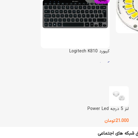
کیبورد Logitech K810
کیبورد
موجود در انبار
44.700.000
تومان
57.000.000
تومان
افزودن به سبد خرید
وزن
2200 گرم
لنز 5 درجه Power Led
Logitech
BRAND
21.000
تومان
ی (سفید
یق شبکه های اجتماعی
نوع اتصال