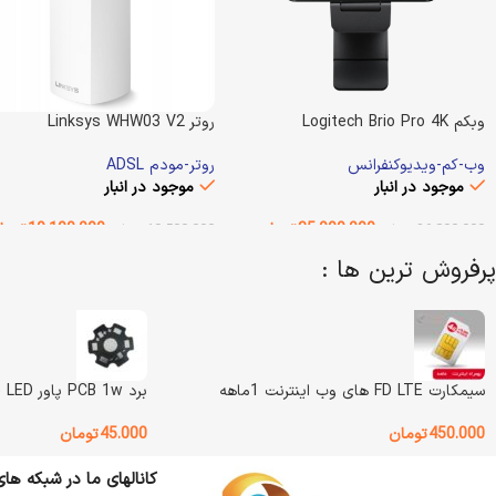
وبکم Logitech Brio Pro 4K
روتر Linksys WHW03 V2
وب-کم-ویدیوکنفرانس
روتر-مودم ADSL
موجود در انبار
موجود در انبار
35.000.000
تومان
10.100.000
توما
36.800.000
تومان
10.500.000
تومان
پرفروش ترین ها :
افزودن به سبد خرید
انتخاب گزینه ها
وزن
800 گرم
وزن
1000 گرم
Linksys
BRAND
Logitech
BRAND
سیمکارت FD LTE های وب اینترنت 1ماهه
برد PCB 1w پاور LED (بسته 5 عددی)
وضعیت کالا
آکبند
رنگ
سفید
450.000
تومان
45.000
تومان
کانالهای ما در شبکه ها
باسیم