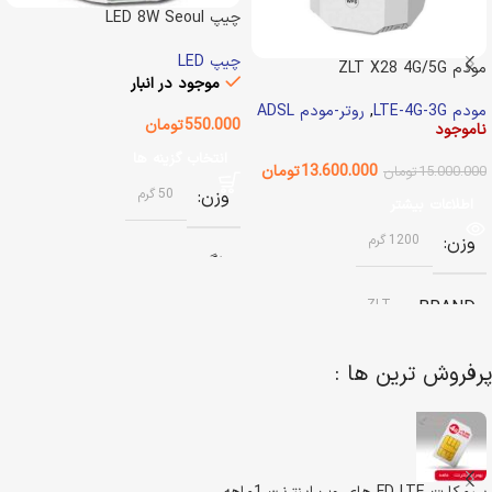
چیپ LED 8W Seoul
Semiconductor
چیپ LED
مودم ZLT X28 4G/5G
موجود در انبار
مودم LTE-4G-3G
,
روتر-مودم ADSL
550.000
تومان
ناموجود
انتخاب گزینه ها
13.600.000
تومان
15.000.000
تومان
وزن
50 گرم
اطلاعات بیشتر
وزن
1200 گرم
رنگ
ZLT
BRAND
آفتابی (سفید گرم)
,
مهتابی (سفید
سرد)
پرفروش ترین ها :
وضعیت کالا
استوک
نوع اتصال