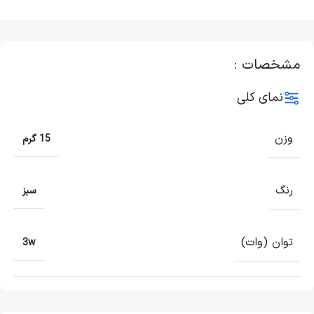
مشخصات :
نمای کلی
وزن
15 گرم
رنگ
سبز
توان (وات)
3w