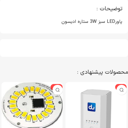
توضیحات :
پاورLED سبز 3W ستاره ادیسون
محصولات پیشنهادی :
-29%
-9%