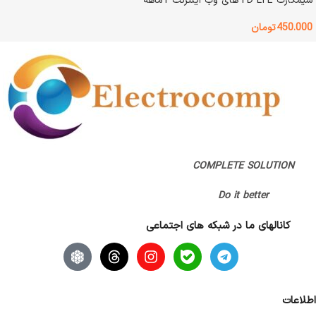
سیمکارت FD LTE های وب اینترنت 1ماهه
4G / 5G —- FD/TD LTE
450.000
تومان
اصالت کالا
اصل
گارانتی
بدون گارانتی
COMPLETE SOLUTION
Do it better
کانالهای ما در شبکه های اجتماعی
اطلاعات