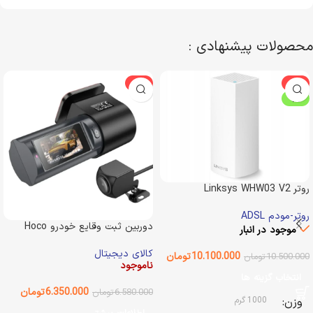
محصولات پیشنهادی :
-3%
-4%
ویژه
روتر Linksys WHW03 V2
روتر-مودم ADSL
دوربین ثبت وقایع خودرو Hoco
موجود در انبار
DV8 2K
کالای دیجیتال
10.100.000
تومان
10.500.000
تومان
ناموجود
انتخاب گزینه ها
6.350.000
تومان
6.580.000
تومان
وزن
1000 گرم