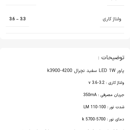
ولتاژ کاری
3.3 – 3.6
توضیحات :
پاور LED 1W سفید نچرال k3900-4200
ولتاژ کاری : 3.2-3.6 v
جریان مصرفی : 350mA
شدت نور : 100-110 LM
دمای نور : 5700-5700 k