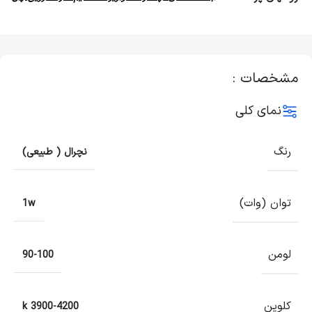
مشخصات :
نمای کلی
رنگ
نچرال ( طبیعی)
توان (وات)
1w
لومن
90-100
کلوین
3900-4200 k