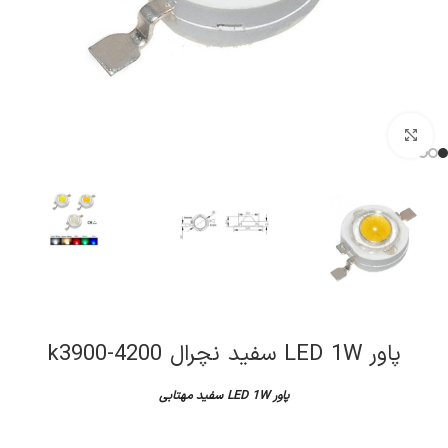
کلیک برای بزرگنمایی
پاور LED 1W سفید نچرال k3900-4200
پاور LED 1W سفید مهتابی