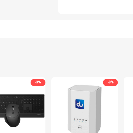
-3%
-9%