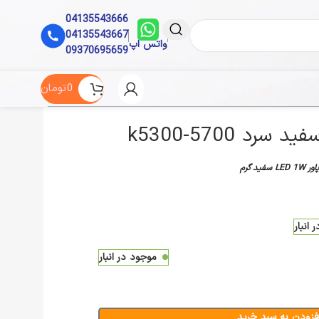
04135543666
04135543667
واتس اپ
09370695659
0
تومان
پاور LED 1W سفید گرم
انبار
موجود در انبار
فزودن به سبد خرید