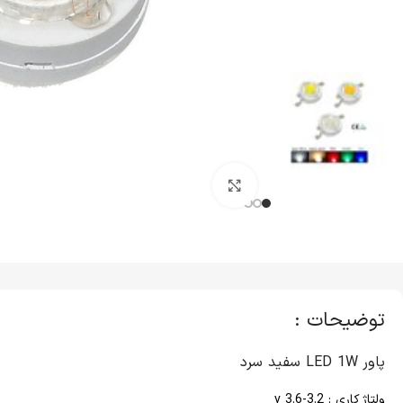
کلیک برای بزرگنمایی
توضیحات :
پاور LED 1W سفید سرد
ولتاژ کاری : 3.2-3.6 v