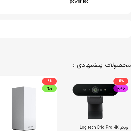
power led
محصولات پیشنهادی :
-6%
-5%
جدید
ویژه
وبکم Logitech Brio Pro 4K