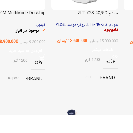
مودم ZLT X28 4G/5G
0M MultiMode Desktop
مودم LTE-4G-3G
,
روتر-مودم ADSL
کیبورد
ناموجود
موجود در انبار
13.600.000
تومان
15.000.000
تومان
ن
8.900.000
9.200.000
تومان
اطلاعات بیشتر
افزودن به سبد خرید
وزن
1200 گرم
وزن
1200 گرم
ZLT
BRAND
Rapoo
BRAND
وضعیت کالا
استوک
نوع باتری
باتری قابل شارژ داخلی
نوع اتصال
رنگ
مشکی
4G / 5G —- FD/TD LTE
لنز و هولدر 25mm Power Led