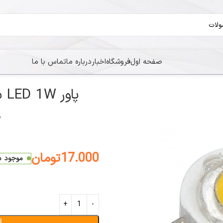
صفحه اول
فروشگاه
اخبار
درباره ما
تماس با ما
پاور LED 1W سفید سرد k5300-5700
17.000
تومان
موجود در 
ا