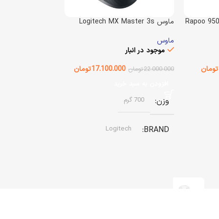
Rapoo 950
ماوس Logitech MX Master 3s
ماوس
موجود در انبار
تومان
17.100.000
تومان
22.000.000
تومان
افزودن به سبد خرید
وزن
700 گرم
Logitech
BRAND
نوع باتری
باتری قابل شارژ داخلی
رنگ
گرافیتی
لنز 5 درجه Power Led