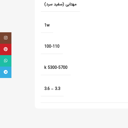
مهتابی (سفید سرد)
1w
اینستاگر
100-110
terest
tsApp
5300-5700 k
legram
3.3 – 3.6