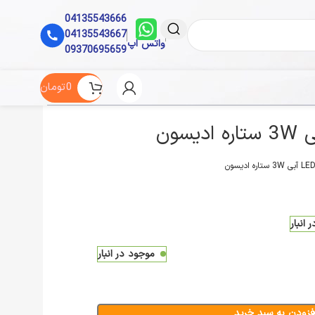
04135543666
04135543667
واتس اپ
09370695659
0
تومان
انبار
موجود در انبار
فزودن به سبد خرید