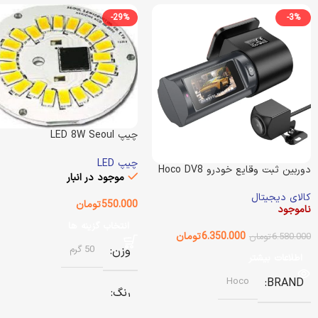
-29%
-3%
چیپ LED 8W Seoul
Semiconductor
چیپ LED
دوربین ثبت وقایع خودرو Hoco DV8
موجود در انبار
2K
کالای دیجیتال
550.000
تومان
ناموجود
انتخاب گزینه ها
6.350.000
تومان
6.580.000
تومان
وزن
50 گرم
اطلاعات بیشتر
Hoco
BRAND
رنگ