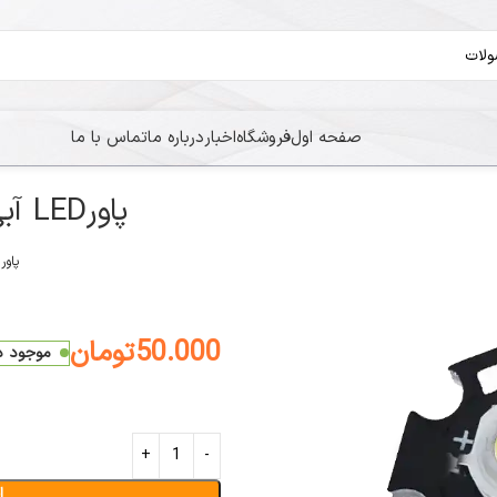
صفحه اول
فروشگاه
اخبار
درباره ما
تماس با ما
پاورLED آبی 3W ستاره ادیسون
پاورLED آبی 3W ستاره ادیسون
50.000
تومان
موجود در 
ا