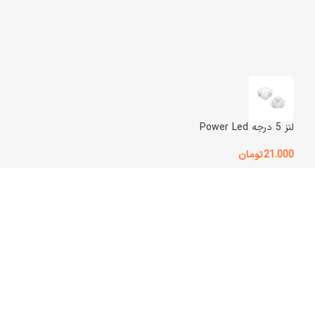
وضعیت کالا
آکبند
نوع اتصال
باسیم
اصالت کالا
اصل
لنز 5 درجه Power Led
گارانتی
گارانتی اصلی
21.000
تومان
یق شبکه های اجتماعی
اد