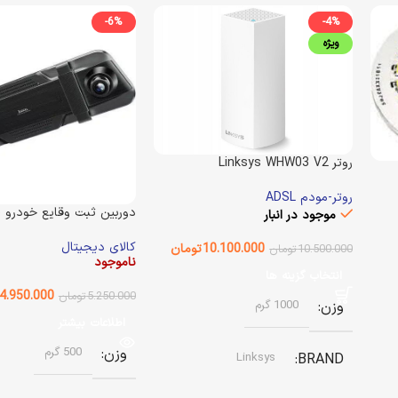
-6%
-4%
ویژه
روتر Linksys WHW03 V2
روتر-مودم ADSL
دوربین ثبت وقایع خودرو Hoco D136
موجود در انبار
کالای دیجیتال
10.100.000
تومان
10.500.000
تومان
ناموجود
انتخاب گزینه ها
4.950.000
5.250.000
تومان
وزن
1000 گرم
اطلاعات بیشتر
وزن
500 گرم
Linksys
BRAND