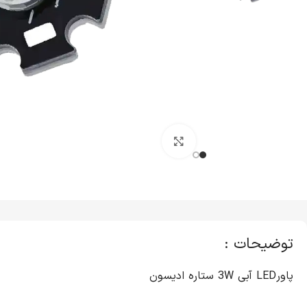
کلیک برای بزرگنمایی
توضیحات :
پاورLED آبی 3W ستاره ادیسون