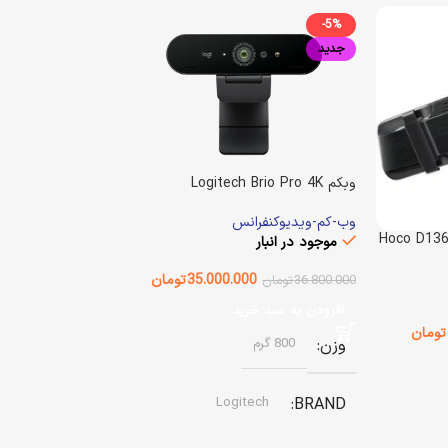
-5%
جدید
وبکم Logitech Brio Pro 4K
وب-کم-ویدیوکنفرانس
موجود در انبار
35.000.000
تومان
36.800.000
تومان
افزودن به سبد خرید
تومان
وزن
800 گرم
Logitech
BRAND