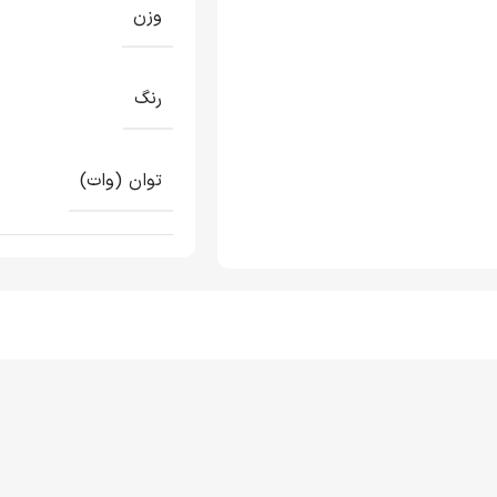
وزن
رنگ
توان (وات)