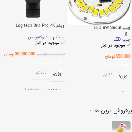
وبکم Logitech Brio Pro 4K
چیپ LED 8W Seoul
Semiconductor
وب-کم-ویدیوکنفرانس
چیپ LED
موجود در انبار
موجود در انبار
35.000.000
تومان
36.800.000
تومان
550.000
تومان
افزودن به سبد خرید
انتخاب گزینه ها
وزن
800 گرم
وزن
50 گرم
Logitech
BRAND
رنگ
وضعیت کالا
آکبند
آفتابی (سفید گرم)
,
مهتابی (سفید
پرفروش ترین ها :
سرد)
نوع اتصال
باسیم