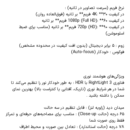
نرخ فریم (سرعت تصاویر در ثانیه) :
در کیفیت 4K: **۳۰ فریم** بر ثانیه (فوق‌العاده روان)
در کیفیت 1080p (Full HD): **۶۰ فریم** بر ثانیه
در کیفیت 720p (HD): **۹۰ فریم** بر ثانیه (مناسب برای ضبط
اسلوموشن)
زوم : ۵ برابر دیجیتال (بدون افت کیفیت در محدوده مشخص)
فوکوس : خودکار (Auto-focus)
ویژگی‌های هوشمند نوری
فناوری RightLight 3 با HDR : به طور خودکار نور را تنظیم می‌کند تا
شما در هر شرایط نوری (تاریک، آفتابی یا کنتراست بالا) بهترین نمای
ممکن را داشته باشید .
میدان دید (زاویه لنز) : قابل تنظیم در سه حالت
۶۵ درجه (حالت Close-up) : مناسب برای مصاحبه‌های حرفه‌ای و تمرکز
فقط روی صورت شما
۷۸ درجه (حالت استاندارد) : تعادل بین صورت و محیط اطراف