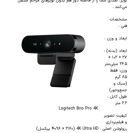
نویز، صدای شما را از فاصله دور هم بدون نویزهای مزاحم منتقل
می‌کنند .
مشخصات
فنی :
ابعاد و وزن :
ابعاد (بدنه) :
۲۷ × ۱۰۲ ×
۲۶.۵ میلی‌متر
وزن: فقط
۸۵ گرم
(سبک و
جمع‌وجور)
طول کابل :
۲.۲ متر
Logitech Brio Pro 4K
کیفیت تصویر
و فیلم‌برداری
رزولوشن اصلی : 4K Ultra HD (۴۰۹۶ × ۲۱۶۰ پیکسل)