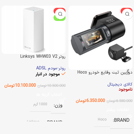
-4%
-3%
ویژه
روتر Linksys WHW03 V2
روتر-مودم ADSL
دوربین ثبت وقایع خودرو Hoco
موجود در انبار
DV8 2K
کالای دیجیتال
10.100.000
تومان
10.500.000
تومان
ناموجود
انتخاب گزینه ها
6.350.000
تومان
6.580.000
تومان
وزن
1000 گرم
اطلاعات بیشتر
Hoco
BRAND
Linksys
BRAND