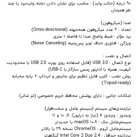
۹۰ درجه (حالت واید) : مناسب برای نشان دادن تخته وایت‌برد یا چند
نفر همزمان
صدا (میکروفون)
تعداد : ۲ عدد میکروفون همه‌جهته (Omni-directional)
برد مؤثر : ضبط واضح صدا تا فاصله ۱ متری
ویژگی : فناوری حذف نویز پس‌زمینه (Noise Canceling)
اتصال و نصب :
نوع اتصال : USB 3.0 (قابل استفاده روی پورت USB 2.0 با محدودیت
کیفیت، همراه با آداپتور رسمی سازگار با USB-C)
روش نصب : کلیپ قابل تنظیم برای مانیتور و لپ‌تاپ + پایه سه‌پایه
(Tripod-ready)
امکانات جانبی : دارای پوشش محافظ حریم خصوصی (لنز شاتر)
نیازمندی‌های سیستم (سیستم عامل و سخت‌افزار)
ویندوز : ویندوز ۷ (نیاز به درایور)، ۸، ۱۰ و ۱۱
سیستم‌عامل مک : macOS ۱۰.۸ یا جدیدتر
سیستم‌عامل کروم : ChromeOS نسخه ۲۹ یا بالاتر
پردازنده حداقل : Intel Core 2 Duo 2.4 گیگاهرتز