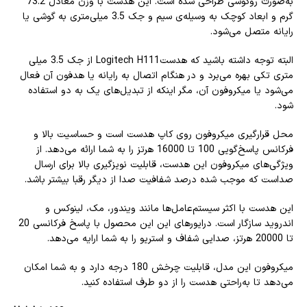
به‌صورت روگوشی طراحی شده است. این هدست با وزن معادل 73.2
گرم و ابعاد کوچک به وسیله‌ی سیم و جک 3.5 میلی‌متری به گوشی یا
رایانه متصل می‌شود.
البته توجه داشته باشید که هدستLogitech H111 از جک 3.5 میلی
متری تکی بهره می‌برد و در هنگام اتصال به رایانه یا هدفون آن فعال
می‌شود یا میکروفون آن، مگر اینکه از تبدیل‌های یک به دو استفاده
شود.
محل قرارگیری میکروفون روی کاپ هدست است و حساسیت بالا و
فرکانس پاسخ‌گویی 100 تا 16000 هرتز را به شما ارائه می‌دهد. از
ویژگی‌های میکروفون این هدست، قابلیت نویزگیری بالا برای ارسال
صداست که موجب شده درصد شفافیت صدا از دیگر رقبا بیشتر باشد.
این هدست با اکثر سیستم‌عامل‌ها مانند ویندور، مک، لینوکس و
اندروید سازگار است. درایورهای این این محصول با پاسخ فرکانسی 20
تا 20000 هرتز، صدایی شفاف و استریو را به شما ارایه می‌دهد.
میکروفون این مدل، قابلیت چرخش 180 درجه دارد و به شما امکان
می‌دهد تا به‌راحتی هدست را از دو طرف استفاده کنید.