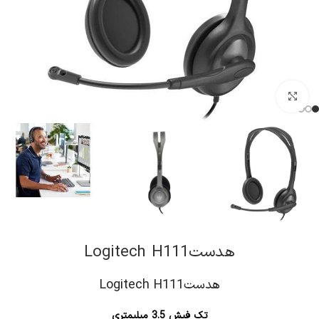
کلیک برای بزرگنمایی
هدستLogitech H111
هدستLogitech H111
تک فیش 3.5 میلیمتری