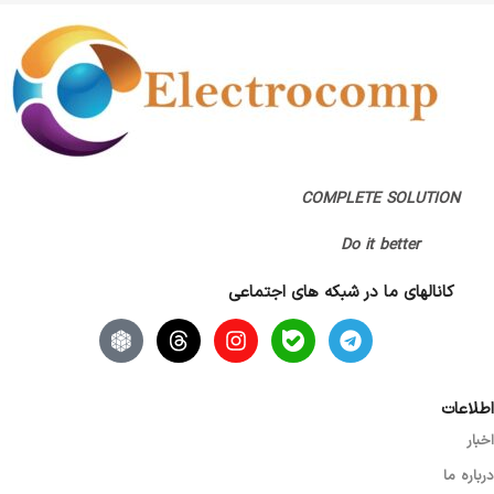
نور پس زمینه (بک لایت)
گارانتی
بدون گارانتی
دارد – سفید
نوع باتری
باتری قابل شارژ داخلی
COMPLETE SOLUTION
رنگ
خاکستری
Do it better
کانالهای ما در شبکه های اجتماعی
اطلاعات
اخبار
درباره ما