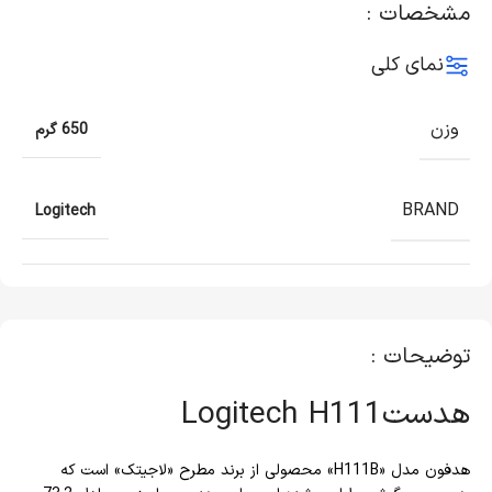
مشخصات :
نمای کلی
وزن
650 گرم
BRAND
Logitech
توضیحات :
هدستLogitech H111
هدفون مدل «H111B» محصولی از برند مطرح «لاجیتک» است که