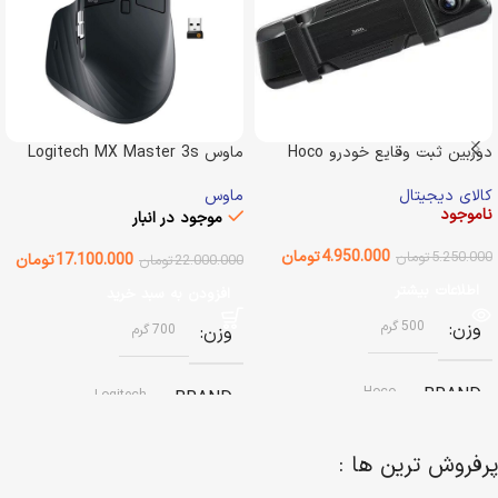
دوربین ثبت وقایع خودرو Hoco
ماوس Logitech MX Master 3s
D136
ماوس
کالای دیجیتال
ناموجود
موجود در انبار
4.950.000
تومان
5.250.000
تومان
17.100.000
تومان
22.000.000
تومان
اطلاعات بیشتر
افزودن به سبد خرید
وزن
500 گرم
وزن
700 گرم
Hoco
BRAND
Logitech
BRAND
وضعیت کالا
آکبند
پرفروش ترین ها :
نوع باتری