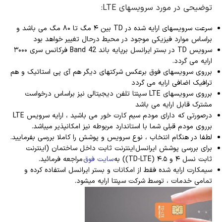
توضیحی در مورد سرویسهای LTE:
سرعت سرویسهای ارایه شده در TD بین ۴ مگ تا ۸۰ مگ می باشد و
براساس موارد فیزیکی موجود در محیط درحال تغییر خواهد بود
سرویس TD در بستر ایرانسل برپایه باند Band 42 فرکانس سری ۳۰۰۰
ارایه می گردد.
برروی سرویسهای فوق برعکس شرکتهای دیگر هم آی پی استاتیک و هم
ترافیک اضافی ارایه می گردد
برروی سرویسهای LTE سپنتا تلفن دیجیتالی نیز براساس درخواست
مشترک قابل ارایه می باشد
درصورتی که دارای مودم سیم کارت خور می باشید ، ارایه سرویس LTE
برروی مودم قبلی شما با استاندارد مربوطه نیز امکانپذیر میباشد.
لطفا در هنگام انتخاب ، نوع سرویس و پوشش را کاملا بررسی بفرمایید.
برای بررسی پوشش ایرانسل اینترنت ثابت داخل ساختمان (اینترنت
ثابت نسل ۴ و ۴.۵ (TD-LTE)) به
سایت فوق
مراجعه فرمائید.
سیمکارت ارایه شده فقط از امکانات و بستر ایرانسل استفاده کرده و
تمامی خدمات ، توسط شرکت سپنتا ارایه میشود.