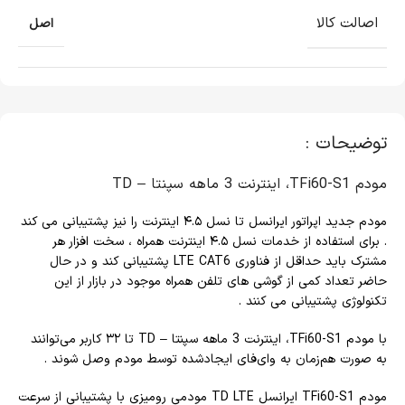
اصالت کالا
اصل
توضیحات :
مودم TFi60-S1، اینترنت 3 ماهه سپنتا – TD
مودم جدید اپراتور ایرانسل تا نسل ۴.۵ اینترنت را نیز پشتیبانی می کند
. برای استفاده از خدمات نسل ۴.۵ اینترنت همراه ، سخت ‌افزار هر
مشترک باید حداقل از فناوری LTE CAT6 پشتیبانی کند و در حال
حاضر تعداد کمی از گوشی های تلفن همراه موجود در بازار از این
تکنولوژی پشتیبانی می‌ کنند .
با مودم TFi60-S1، اینترنت 3 ماهه سپنتا – TD تا ۳۲ کاربر می‌توانند
به صورت هم‌زمان به وای‌فای ایجادشده توسط مودم وصل شوند .
مودم TFi60-S1 ایرانسل TD LTE مودمی رومیزی با پشتیبانی از سرعت