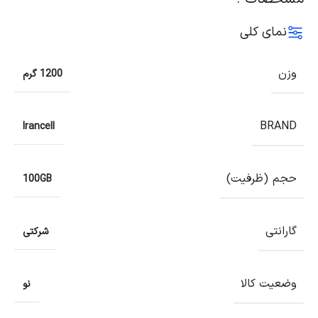
نمای کلی
وزن
1200 گرم
BRAND
Irancell
حجم (ظرفیت)
100GB
گارانتی
شرکتی
وضعیت کالا
نو