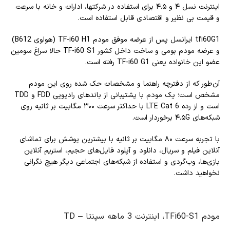
اینترنت نسل ۴ و ۴.۵ برای استفاده در شرکتها، ادارات و خانه با سرعت
و قیمت بی نظیر و اقتصادی قابل استفاده است.
tfi60G1 ایرانسل پس از عرضه موفق مودم TF-i60 H1 (هواوی B612)
و عرضه مودم بومی و ساخت داخل کشور TF-i60 S1 حالا سراغ سومین
عضو این خانواده یعنی TF-i60 G1 رفته است.
آن‌طور که از دفترچه راهنما و مشخصات حک شده روی این مودم
مشخص است؛ یک مودم با پشتیبانی از باندهای رادیویی FDD و TDD
است و از رده LTE Cat 6 با حداکثر سرعت ۳۰۰ مگابیت بر ثانیه روی
شبکه‌های ۴.۵G برخوردار است.
با تجربه سرعت ۸۰ مگابیت بر ثانیه با بیشترین پوشش برای تماشای
آنلاین فیلم و سریال، دانلود و آپلود فایل‌های حجیم، استریم آنلاین
بازی‌ها، وب‌گردی و استفاده از شبکه‌های اجتماعی دیگر هیچ نگرانی
نخواهید داشت.
مودم TFi60-S1، اینترنت 3 ماهه سپنتا – TD