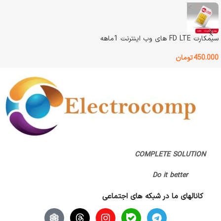
باتری قابل شارژ داخلی
نوع طراحی
رنگ
گرافیتی
سیمکارت FD LTE های وب اینترنت 1ماهه
قابل نصب روی آینه خودرو
450.000
تومان
اصالت کالا
اصل
وضعیت کالا
آکبند
گارانتی
پژواک رایانه فرداد
نوع اتصال
بلوتوث / دانگل
نوع طراحی
ارگونومیک (راست دست)
COMPLETE SOLUTION
Do it better
تعداد کلید
7 کلید
کانالهای ما در شبکه های اجتماعی
اصالت کالا
اصل