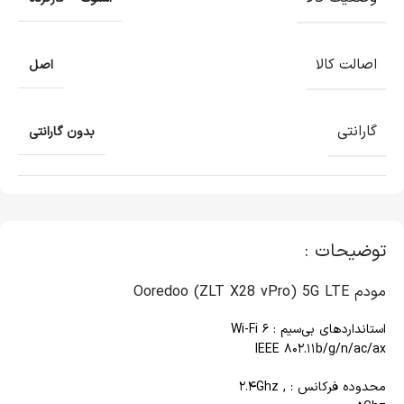
اصالت کالا
اصل
گارانتی
بدون گارانتی
توضیحات :
مودم Ooredoo (ZLT X28 vPro) 5G LTE
استانداردهای بی‌سیم : Wi-Fi ۶
IEEE ۸۰۲.۱۱b/g/n/ac/ax
محدوده فرکانس : ۲.۴Ghz ,