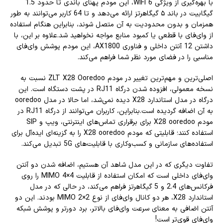
با بهره‌گیری از ویژگی WIFI 6، این مودم پهنای باندی تا حدود 1.5
گیگابیت در باند ۵ گیگاهرتز ارائه می‌دهد و تا 64 کاربر می‌توانند به طور
همزمان و بدون محدودیت به آن متصل شوند، بنابراین هنگام استفاده
از وای‌فای با قطعی یا کمبود منابع مواجه نخواهید شد.علاوه بر این، با
داشتن 12 آنتن داخلی و فناوری AX1800، این مودم پوشش وای‌فای
مناسبی را در فضای مورد نظر شما فراهم می‌کند.
اصلی‌ترین و مهم‌ترین تغییر در مودم ZLT X28 Ooredoo نسبت به
نسخه معمولی، افزوده شدن درگاه RJ11 در پشت دستگاه است. این
درگاه در مدل استاندارد X28 دیده نمی‌شد، اما حالا در مدل ooredoo
به آن اضافه گردیده است.بنابراین، کاربران می‌توانند از درگاه RJ11 در
مودم X28 ooredoo برای برقراری تماس‌های اینترنتی، ویپ و SIP
استفاده کنند؛ قابلیتی که مودم X28 ooredoo را به گزینه‌ای ایده‌آل برای
استفاده‌های سازمانی و کسب‌وکاری با قابلیت‌های 5G تبدیل می‌کند.
تفاوت دیگری که در این مدل شاهد آن هستیم، اضافه شدن دو آنتن
وای‌فای داخلی است که امکان استفاده از قابلیت MIMO 4×4 را روی
فرکانس‌های 2.4 و 5 گیگاهرتز فراهم می‌کند، در حالی که در مدل
استاندارد X28، هر دو کانال وای‌فای از نوع MIMO 2×2 بودند. این دو
آنتن اضافی به معنای سرعت وای‌فای بالاتر، برد دورتر و پوشش شبکه
وای‌فای قوی‌تر است!