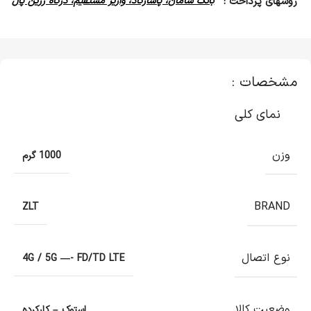
روشهای پرداخت :
بانک سامان، پاسارگاد، واریز مستقیم، درگاه زرین پال
مشخصات :
نمای کلی
وزن
1000 گرم
BRAND
ZLT
نوع اتصال
4G / 5G —- FD/TD LTE
وضعیت کالا
استوک – کارکرده