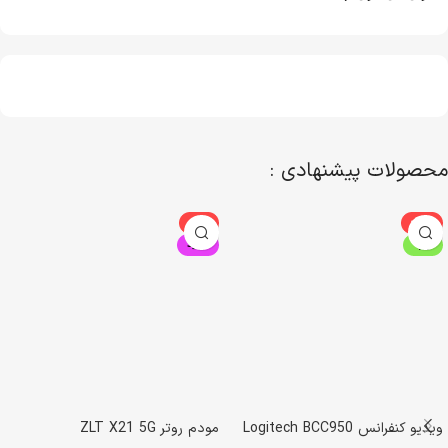
محصولات پیشنهادی :
-3%
-10%
ویژه
جدید
ویدیو کنفرانس Logitech BCC950
مودم روتر ZLT X21 5G