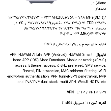
Alone) در
باندهای
n۱/۳/۵/۷/۲۰/۲۸(۷۰۳ – ۷۳۳ MHz(UL)/۷۵۸ – ۷۸۸ MHz(DL) ))/
۷۱ TDD /۳۸/۴۰ (۲۳۰۰-۲۳۹۰ مگاهرتز)/۴۱/۷۷/۷۸/۷۹ و ۴G در
باندهای B۱/۳/۵/۷/۸/۱۸/۱۹/۲۰/۲۶/۲۸/۳۲/ ۳۴/۳۸/۳۹ /
۴۰(۲۳۰۰-۲۳۹۰MHz)/۴۱/۴۲/۴۳
قابلیت‌های مودم و روتر :
پشتیبانی از SMS
فایروال
: APP: HUAWEI AI Life APP (Android), HUAWEI Smart
Home APP (iOS) More Functions: Mobile network (۵G/۴G)
access, Ethernet access, ۵ GHz preferred, SMS service,
firewall, PIN protection, MAC address filtering, Wi-Fi
encryption authentication, VPN tunnel/VPN penetration, IPv۴
and IPv۶/IPv۴ dual stack, multi-APN, WebUI, HOTA, etc
VPN
: L۲TP / PPTP VPN
قدرت آنتن :
۱۱ دسی‌بل (۱۱dBi)