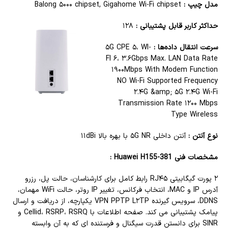
مدل چیپ :
Balong ۵۰۰۰ chipset, Gigahome Wi-Fi chipset
حداکثر کاربر قابل پشتیبانی :
۱۲۸
سرعت انتقال داده‌ها :
۵G CPE ۵، WI-
FI ۶، ۳.۶Gbps Max. LAN Data Rate
۱۹۰۰Mbps With Modem Function
NO Wi-Fi Supported Frequency
۲.۴G &amp; ۵G ۲.۴G Wi-Fi
Transmission Rate ۱۲۰۰ Mbps
Type Wireless
نوع آنتن :
آنتن داخلی ۵G NR با بهره بالا ۱۱dBi
مشخصات فنی Huawei H155-381 :
۲ پورت گیگابیتی RJ۴۵ رابط کامل برای کارشناسان، حالت پل، رزرو
آدرس IP و MAC، انتخاب فرکانس، تغییر IP روتر، حالت WiFi مهمان،
DDNS، سرویس گیرنده VPN PPTP L۲TP یکپارچه، از دریافت و ارسال
پیامک پشتیبانی می کند. صفحه اطلاعات با Cellid، RSRP، RSRQ و
SINR برای دانستن قدرت سیگنال و فرستنده ای که به آن وابسته