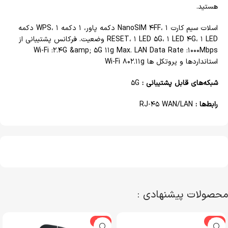
هستید.
اسلات سیم کارت NanoSIM ۴FF، ۱ دکمه پاور، ۱ دکمه WPS، ۱ دکمه
RESET، ۱ LED ۵G، ۱ LED ۴G، ۱ LED وضعیت. فرکانس پشتیبانی از
Wi-Fi :۲.۴G &amp; ۵G ۱۱g Max. LAN Data Rate :۱۰۰۰Mbps
استانداردها و پروتکل ها Wi-Fi ۸۰۲.۱۱g
شبکه‌های قابل پشتیبانی :
۵G
رابط‌ها :
RJ-۴۵ WAN/LAN
محصولات پیشنهادی :
-22%
-22%