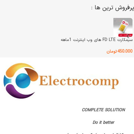
پرفروش ترین ها :
نوع اتصال
نوع باتری
3 دستگاه بلوتوث بطور همزمان
باتری قابل شارژ داخلی
نوع طراحی
مینی کیبورد
رنگ
گرافیتی
سیمکارت FD LTE های وب اینترنت 1ماهه
450.000
تومان
نور پس زمینه (بک لایت)
وضعیت کالا
آکبند
دارد – سفید
نوع اتصال
بلوتوث / دانگل
نوع باتری
نوع طراحی
باتری قابل شارژ داخلی
ارگونومیک (راست دست)
COMPLETE SOLUTION
رنگ
خاکستری
Do it better
تعداد کلید
7 کلید