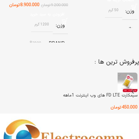
انتخاب گزینه ها
8.900.000
تومان
9.200.000
تومان
وزن
50 گرم
افزودن به سبد خرید
وزن
1200 گرم
رنگ
Rapoo
BRAND
آفتابی (سفید گرم)
,
مهتابی (سفید
سرد)
پرفروش ترین ها :
نوع باتری
باتری قابل شارژ داخلی
رنگ
مشکی
سیمکارت FD LTE های وب اینترنت 1ماهه
450.000
تومان
وضعیت کالا
آکبند
اصالت کالا
اصل