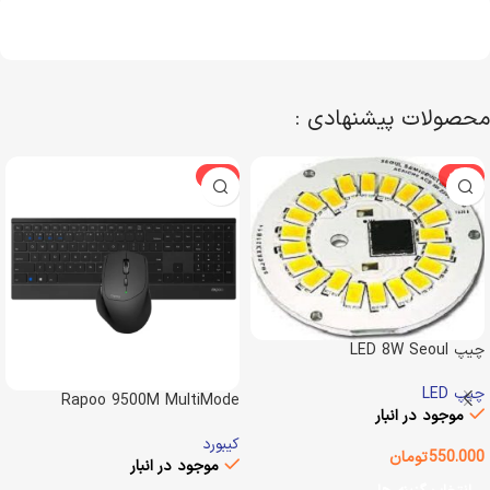
محصولات پیشنهادی :
-3%
-29%
چیپ LED 8W Seoul
Semiconductor
چیپ LED
Rapoo 9500M MultiMode
موجود در انبار
Desktop
کیبورد
550.000
تومان
موجود در انبار