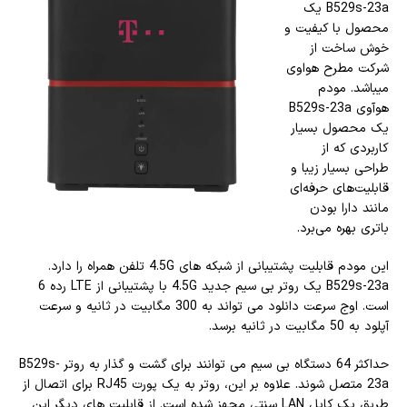
B529s-23a یک
محصول با کیفیت و
خوش ساخت از
شرکت مطرح هواوی
میباشد. مودم
هوآوی B529s-23a
یک محصول بسیار
کاربردی که از
طراحی بسیار زیبا و
قابلیت‌های حرفه‌ای
مانند دارا بودن
باتری بهره می‌برد.
این مودم قابلیت پشتیبانی از شبکه‌ های 4.5G تلفن همراه را دارد.
B529s-23a یک روتر بی سیم جدید 4.5G با پشتیبانی از LTE رده 6
است. اوج سرعت دانلود می تواند به 300 مگابیت در ثانیه و سرعت
آپلود به 50 مگابیت در ثانیه برسد.
حداکثر 64 دستگاه بی سیم می توانند برای گشت و گذار به روتر B529s-
23a متصل شوند. علاوه بر این، روتر به یک پورت RJ45 برای اتصال از
طریق یک کابل LAN سنتی مجهز شده است. از قابلیت های دیگر این