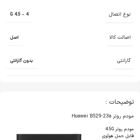
نوع اتصال
4 – 4.5 G
اصالت کالا
اصل
گارانتی
بدون گارانتی
توضیحات :
مودم روتر Huawei B529-23a
مودم روتر 4.5G
قابل حمل هوآوی