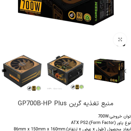
کلیک برای بزرگنمایی
منبع تغذیه گرین GP700B-HP Plus
توان خروجی:
700W
نوع پاور (Form Factor):
ATX PS2
ابعاد محصول (طول x عرض x ارتفاع):
86mm x 150mm x 160mm