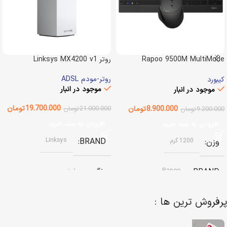
Rapoo 9500M MultiMode
روتر Linksys MX4200 v1
Desktop
روتر-مودم ADSL
کیبورد
موجود در انبار
موجود در انبار
19.700.000
تومان
8.900.000
تومان
21.000.000
تومان
9.200.000
تومان
افزودن به سبد خرید
افزودن به سبد خرید
Linksys
BRAND
وزن
1200 گرم
رنگ
سفید
Rapoo
BRAND
پرفروش ترین ها :
وضعیت کالا
استوک
نوع باتری