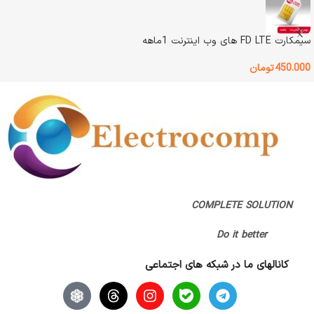
باتری قابل شارژ داخلی
نوع اتصال
Lan / WiFi
رنگ
مشکی
سیمکارت FD LTE های وب اینترنت 1ماهه
اصالت کالا
اصل
450.000
تومان
وضعیت کالا
آکبند
گارانتی
بدون گارانتی
اصالت کالا
اصل
گارانتی
اتمام مهلت گارانتی (قبلا گارانتی داشته)
COMPLETE SOLUTION
,
پانا
Do it better
کانالهای ما در شبکه های اجتماعی