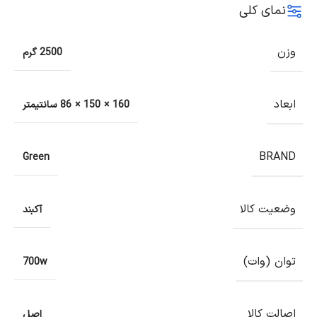
نمای کلی
وزن
2500 گرم
ابعاد
160 × 150 × 86 سانتیمتر
BRAND
Green
وضعیت کالا
آکبند
توان (وات)
700w
اصالت کالا
اصل