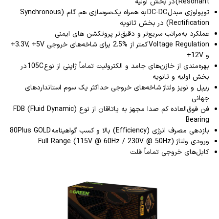
Resonant) در بخش اولیه
توپولوژی مبدل‌ DC-DC به همراه یک‌سوسازی هم گام (Synchronous
Rectification) در بخش ثانویه
عملکرد به‌مراتب سریع‌تر و دقیق‌تر پروتکشن های ایمنی
Voltage Regulation کمتر از %2.5 برای شاخه‌های خروجی 3.3V, +5V+
و 12V+
بهره‌مندی از خازن‌های جامد و الکترولیت تماماً ژاپنی از نوع 105C در
بخش اولیه و ثانویه
ریپل و نویز ولتاژ شاخه‌های خروجی حداکثر یک سوم استانداردهای
جهانی
فن فوق‌العاده کم صدا مجهز به یاتاقان از نوع (FDB (Fluid Dynamic
Bearing
بازدهی مصرف انرژی (Efficiency) بالا و کسب گواهینامه 80Plus GOLD
ورودی ولتاژ (Full Range (115V @ 60Hz / 230V @ 50Hz
کابل‌های خروجی تماماً فلت