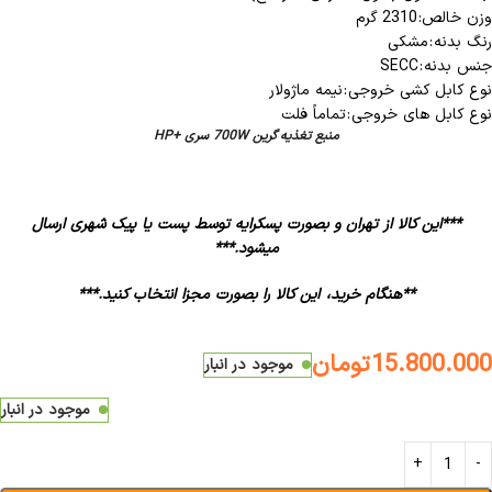
وزن خالص:
2310 گرم
رنگ بدنه :
مشکی
جنس بدنه :
SECC
نوع کابل کشی خروجی :
نیمه ماژولار
نوع کابل های خروجی :
تماماً فلت
منبع تغذیه گرین 700W سری +HP
***این کالا از تهران و بصورت پسکرایه توسط پست یا پیک شهری ارسال
میشود.***
**هنگام خرید، این کالا را بصورت مجزا انتخاب کنید.***
15.800.000
تومان
موجود در انبار
موجود در انبار