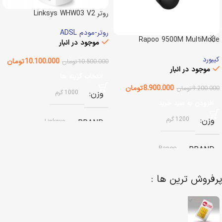
روتر Linksys WHW03 V2
روتر-مودم ADSL
Rapoo 9500M MultiMode
موجود در انبار
Desktop
کیبورد
10.100.000
تومان
10.500.000
تومان
موجود در انبار
انتخاب گزینه ها
8.900.000
تومان
9.200.000
تومان
وزن
1000 گرم
افزودن به سبد خرید
وزن
1200 گرم
Linksys
BRAND
Rapoo
BRAND
رنگ
سفید
پرفروش ترین ها :
نوع باتری
وضعیت کالا
باتری قابل شارژ داخلی
استوک
,
استوک – ویترینی
,
نو – غیر
اکبند – ویترینی