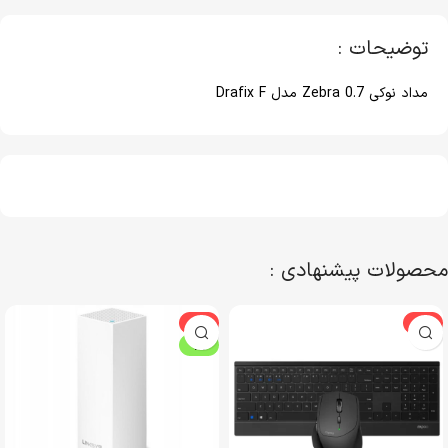
توضیحات :
مداد نوکی 0.7 Zebra مدل Drafix F
محصولات پیشنهادی :
-4%
-3%
ویژه