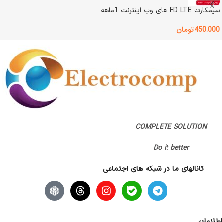
رنگ
مشکی
سیمکارت FD LTE های وب اینترنت 1ماهه
نوع اتصال
Lan / WiFi
450.000
تومان
وضعیت کالا
آکبند
اصالت کالا
اصل
اصالت کالا
اصل
گارانتی
بدون گارانتی
گارانتی
اتمام مهلت گارانتی (قبلا گارانتی داشته)
COMPLETE SOLUTION
,
پانا
Do it better
کانالهای ما در شبکه های اجتماعی
اطلاعات