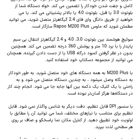
کامل و جفت شدن خودکار را تضمین می کند. خواه دستگاه شما از
بلوتوث 3.0 یا قبل، بلوتوث 4.0 یا بالاتر پشتیبانی می کند، یا می
خواهید از طریق دانگل وای فای 2.4 گیگاهرتز متصل شوید، می توانید
مطمئن شوید که ماوس Rapoo M200 Plus سازگار است.
سوئیچ هوشمند بین بلوتوث 3.0، 4.0 و 2.4 گیگاهرتز انتقال بی سیم
پایدار را با برد 10 متر و پوشش 360 درجه تضمین می کند. همچنین
بدون در نظر گرفتن کمبود درگاه USB یا از دست دادن گیرنده، همچنان
می توانید از مجموعه دسکتاپ خود استفاده کنید.
با M200 Plus به همه دستگاه های خود متصل شوید. به طور خودکار
به دستگاه وصل میشود ، به چندین دستگاه متصل می شود و به
راحتی با یک کلیک یک دکمه بین آنها جابه جا می شود. انجام چند کار
در دستگاه‌ها هرگز آسان‌تر نبوده است.
با سنسور DPI قابل تنظیم، دقت دیگر به شانس واگذار نمی شود. قابل
تنظیم برای متناسب با نیازهای مختلف، شما می توانید آن را مطابق با
اولویت خود تطبیق دهید. از کنترل مکان نما پاسخگو و صاف بر روی
هر سطحی لذت ببرید.