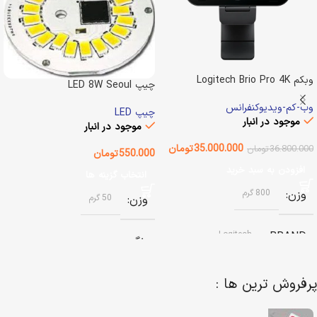
وبکم Logitech Brio Pro 4K
چیپ LED 8W Seoul
Semiconductor
وب-کم-ویدیوکنفرانس
چیپ LED
موجود در انبار
موجود در انبار
35.000.000
تومان
36.800.000
تومان
550.000
تومان
افزودن به سبد خرید
انتخاب گزینه ها
وزن
800 گرم
وزن
50 گرم
Logitech
BRAND
رنگ
وضعیت کالا
آکبند
آفتابی (سفید گرم)
,
مهتابی (سفید
پرفروش ترین ها :
سرد)