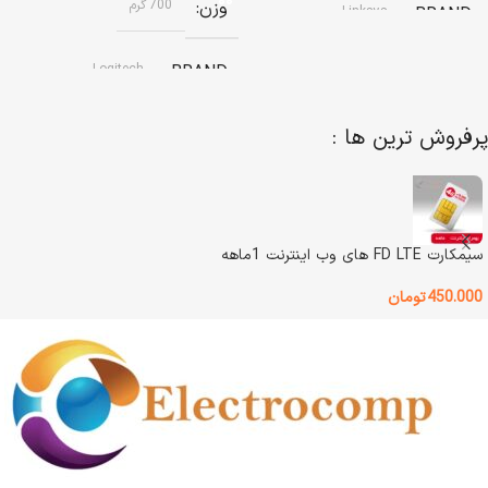
وزن
700 گرم
Linksys
BRAND
Logitech
BRAND
رنگ
سفید
پرفروش ترین ها :
نوع باتری
وضعیت کالا
باتری قابل شارژ داخلی
استوک
,
استوک – ویترینی
,
نو – غیر
اکبند – ویترینی
رنگ
گرافیتی
سیمکارت FD LTE های وب اینترنت 1ماهه
نوع اتصال
Lan / WiFi
450.000
تومان
وضعیت کالا
آکبند
اصالت کالا
اصل
نوع اتصال
بلوتوث / دانگل
گارانتی
بدون گارانتی
نوع طراحی