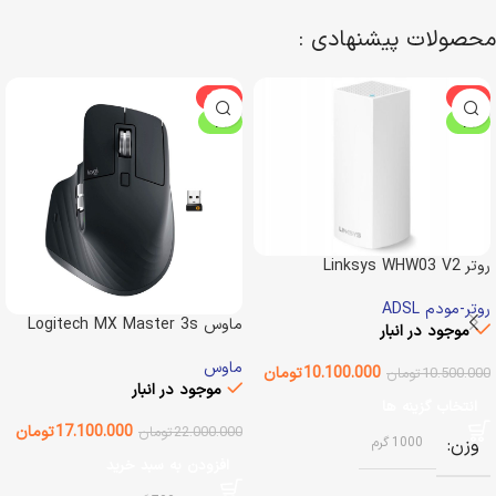
محصولات پیشنهادی :
-22%
-4%
ویژه
ویژه
روتر Linksys WHW03 V2
روتر-مودم ADSL
ماوس Logitech MX Master 3s
موجود در انبار
ماوس
10.100.000
تومان
10.500.000
تومان
موجود در انبار
انتخاب گزینه ها
17.100.000
تومان
22.000.000
تومان
وزن
1000 گرم
افزودن به سبد خرید