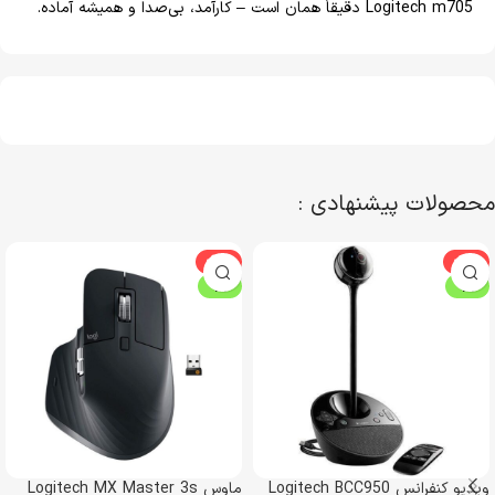
Logitech m705 دقیقاً همان است – کارآمد، بی‌صدا و همیشه آماده.
محصولات پیشنهادی :
-22%
-10%
ویژه
ویژه
ویدیو کنفرانس Logitech BCC950
ماوس Logitech MX Master 3s