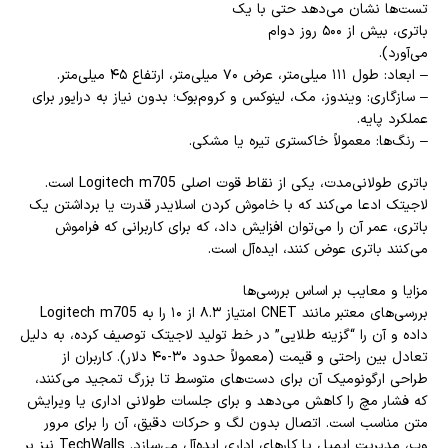
تست‌ها نشان می‌دهد حتی با یک
باتری، بیش از ۵۰۰ روز دوام
می‌آورد).
– ابعاد: طول ۱۱۱ میلی‌متر، عرض ۷۰ میلی‌متر، ارتفاع ۴۵ میلی‌متر.
– سازگاری: ویندوز، مک، لینوکس و کروم‌بوک؛ بدون نیاز به درایور برای
عملکرد پایه.
– رنگ‌ها: معمولاً خاکستری تیره یا مشکی.
باتری طولانی‌مدت، یکی از نقاط قوت اصلی Logitech m705 است.
لاجیتک ادعا می‌کند که با خاموش کردن اسلایدر قدرت یا برداشتن یک
باتری، عمر آن را می‌توان افزایش داد، که برای کاربرانی که فراموش
می‌کنند باتری عوض کنند، ایده‌آل است.
مزایا و معایب بر اساس بررسی‌ها
بررسی‌های معتبر مانند CNET امتیاز ۸.۳ از ۱۰ را به Logitech m705
داده و آن را “گزینه طلایی” در خط تولید لاجیتک توصیف کرده، به دلیل
تعادل بین راحتی و قیمت (معمولاً حدود ۳۰-۴۰ دلار). کاربران از
طراحی ارگونومیک آن برای دست‌های متوسط تا بزرگ تمجید می‌کنند،
که فشار مچ را کاهش می‌دهد و برای جلسات طولانی اداری یا ویرایش
متن مناسب است. اتصال بدون لگ و حرکات دقیق، آن را برای مرور
وب، مدیریت ایمیل یا کارهای اداری ایده‌آل می‌سازد. TechWalls نیز بر