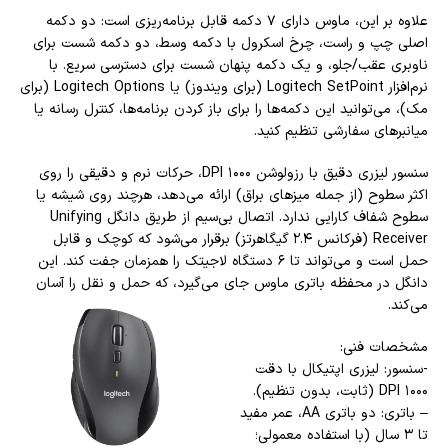
علاوه بر این، ماوس دارای ۷ دکمه قابل برنامه‌ریزی است: دو دکمه
اصلی چپ و راست، چرخ اسکرول با دکمه وسط، دو دکمه شست برای
ناوبری عقب/جلو، و یک دکمه پنهان شست برای دسترسی سریع. با
نرم‌افزار Logitech SetPoint (برای ویندوز) یا Logitech Options (برای
مک)، می‌توانید این دکمه‌ها را برای باز کردن برنامه‌ها، کنترل رسانه یا
میانبرهای سفارشی تنظیم کنید.
سنسور لیزری دقیق با رزولوشن ۱۰۰۰ DPI، حرکات نرم و دقیقی را روی
اکثر سطوح (از جمله میزهای براق) ارائه می‌دهد، هرچند روی شیشه یا
سطوح شفاف کارایی ندارد. اتصال بی‌سیم از طریق دانگل Unifying
Receiver (فرکانس ۲.۴ گیگاهرتز) برقرار می‌شود که کوچک و قابل
حمل است و می‌تواند تا ۶ دستگاه لاجیتک را همزمان جفت کند. این
دانگل در محفظه باتری ماوس جای می‌گیرد، که حمل و نقل را آسان
می‌کند.
مشخصات فنی:
-سنسور: لیزری اپتیکال با دقت
۱۰۰۰ DPI (ثابت، بدون تنظیم).
– باتری: دو باتری AA، عمر مفید
تا ۳ سال (با استفاده معمولی؛