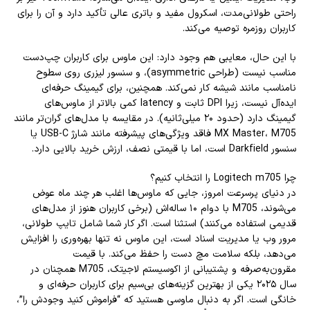
راحتی طولانی‌مدت، اسکرول مفید و باتری عالی تأکید دارد و آن را برای
کاربران روزمره توصیه می‌کند.
با این حال، معایبی هم وجود دارد: این ماوس برای کاربران چپ‌دست
مناسب نیست (طراحی asymmetric)، و سنسور لیزری روی سطوح
نامناسب مانند شیشه کار نمی‌کند. همچنین، برای گیمینگ حرفه‌ای
ایده‌آل نیست، زیرا DPI ثابت و latency کمی بالاتر از ماوس‌های
گیمینگ دارد (حدود ۲۰ میلی‌ثانیه). در مقایسه با مدل‌های گران‌تر مانند
MX Master، M705 فاقد ویژگی‌های پیشرفته مانند شارژ USB-C یا
سنسور Darkfield است، اما با قیمتی نصف، ارزش خرید بالایی دارد.
چرا Logitech m705 را انتخاب کنیم؟
در دنیای پرسرعت امروز، جایی که ماوس‌ها اغلب هر چند ماه عوض
می‌شوند، M705 با دوام ۱۰ ساله‌اش (برخی کاربران هنوز از مدل‌های
قدیمی استفاده می‌کنند) استثنا است. اگر کار شما شامل تایپ طولانی،
مرور وب یا مدیریت اسناد است، این ماوس نه تنها بهره‌وری را افزایش
می‌دهد، بلکه سلامت مچ دست را حفظ می‌کند. با قیمت
مقرون‌به‌صرفه و پشتیبانی از اکوسیستم لاجیتک، M705 همچنان در
سال ۲۰۲۵ یکی از بهترین گزینه‌های بی‌سیم برای کاربران حرفه‌ای و
خانگی است. اگر به دنبال ماوسی هستید که “فراموش کنید وجودش را”،