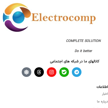
نوع اتصال
بلوتوث / دانگل
نوع طراحی
ارگونومیک (راست دست)
COMPLETE SOLUTION
Do it better
تعداد کلید
7 کلید
کانالهای ما در شبکه های اجتماعی
اصالت کالا
اصل
نوع اسکرول
نوری (اپتیکال)
اطلاعات
اخبار
گارانتی
بدون گارانتی
درباره ما