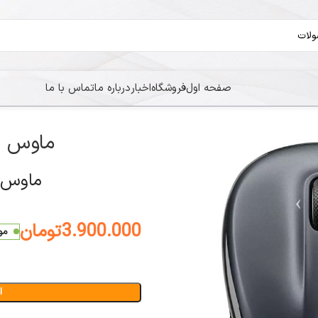
صفحه اول
فروشگاه
اخبار
درباره ما
تماس با ما
ماوس Logitech M235
ماوس gitech M235
3.900.000
تومان
مو
ا