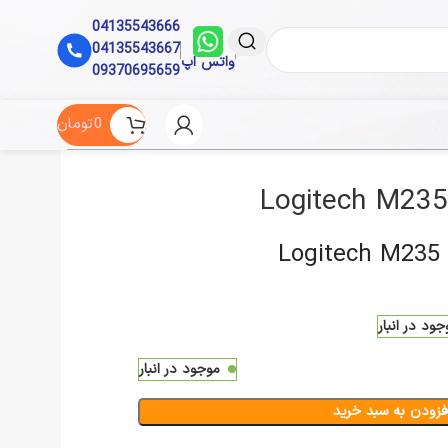
04135543666
04135543667
واتس اپ
09370695659
0
تومان
Lo
جود در انبار
موجود در انبار
فزودن به سبد خرید