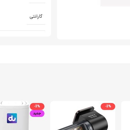
گارانتی
-3%
-3%
جدید