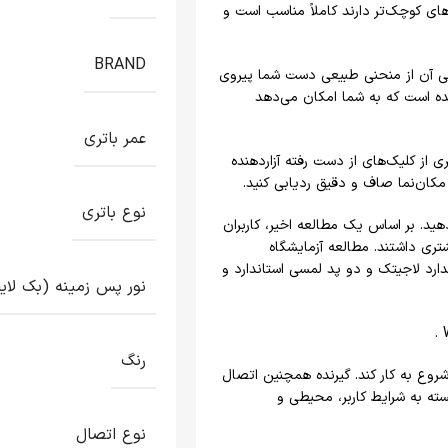
ی کوچک‌تر دارند کاملاً مناسب است و
BRAND
احت و منحنی آن از منحنی طبیعی دست شما پیروی
ه است که به شما امکان می‌دهد
عمر باتری
از کلیک‌های از دست رفته آزاردهنده
کان‌نما صاف و دقیق ردیابی کنید.
نوع باتری
یشتری انجام دهید. بر اساس یک مطالعه اخیر، کاربران
یح دادند ، 50 درصد بهره‌وری بیشتری داشتند. مطالعه آزمایشگاه
 در (اکتبر / 2019) با دو موش استاندارد لاجیتک و دو پد لمسی استاندارد و
نور پس زمینه (بک لای
رنگ
د ثانیه شروع به کار کند. گیرنده همچنین اتصال
ممکن است بسته به شرایط کاربر، محیطی و
نوع اتصال