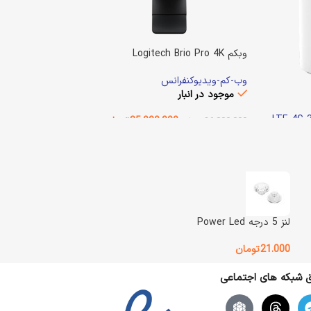
وبکم Logitech Brio Pro 4K
وب-کم-ویدیوکنفرانس
موجود در انبار
35.000.000
تومان
36.800.000
تومان
افزودن به سبد خرید
11
تومان
وزن
800 گرم
Logitech
BRAND
لنز 5 درجه Power Led
وضعیت کالا
آکبند
21.000
تومان
یق شبکه های اجتماعی
نوع اتصال
باسیم