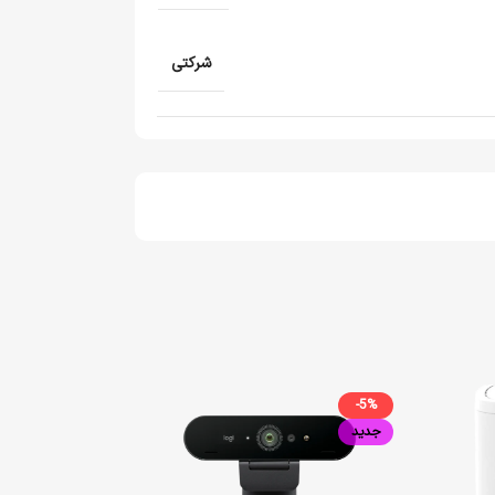
شرکتی
-5%
جدید