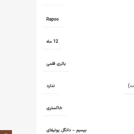
Rapoo
12 ماه
باتری قلمی
ت)
ندارد
خاکستری
بیسیم – دانگل یونیفای