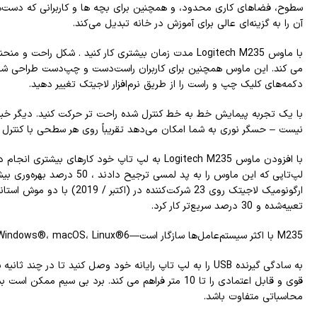
سطوح، فضاهای کاری محدود، و همچنین برای بچه ها و کاربرانی که دست‌ها
آن را به گزینه‌ای عالی برای آموزش در خانه تبدیل می‌کند.
با ماوس Logitech M235 مدت زمان بیشتری کار کنید . شکل ر
می کند. این ماوس همچنین برای کاربران راست‌دست و چپ‌دست طراحی شد
دکمه‌های کلیک چپ و راست را از طریق نرم‌افزار لاجیتک تغییر دهید.
با یک تجربه پیمایش خط به خط کنترل شده راحت تر حرکت کنید. دیگر خبری 
نیست – حسگر نوری به شما امکان می‌دهد تقریباً روی هر سطحی با کنترل م
با افزودن ماوس Logitech M235 به لپ تاپ خود کارهای ب
لپ‌تاپی که این ماوس را به پد لمسی ترج
ارگونومیک لاجیتک روی 23 شرکت‌کننده
تعبیه‌شده و 30 درصد سریع‌تر کار کرد.
M235 با اکثر سیستم‌عامل‌ها سازگار است—Windows®، macOS، Linux®6 .
به سادگی گیرنده USB را به لپ تاپ رایانه خود وصل کنید تا در چن
قوی و قابل اعتمادی را تا 10 متر فراهم می کند. برد بی سیم 
محاسباتی متفاوت باشد.