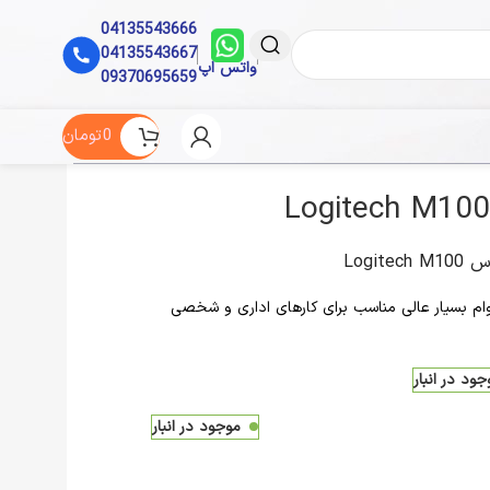
04135543666
04135543667
واتس اپ
09370695659
0
تومان
Logitech 
م بسیار عالی مناسب برای کارهای اداری و شخصی
جود در انبار
موجود در انبار