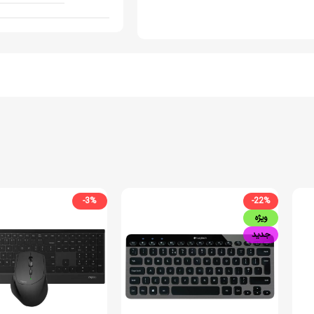
-3%
-22%
ویژه
جدید