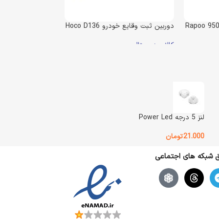
Rapoo 950
دوربین ثبت وقایع خودرو Hoco D136
کالای دیجیتال
ناموجود
4.950.000
تومان
5.250.000
تومان
تومان
اطلاعات بیشتر
وزن
500 گرم
لنز 5 درجه Power Led
Hoco
BRAND
21.000
تومان
یق شبکه های اجتماعی
وضعیت کالا
آکبند
نوع طراحی
قابل نصب روی آینه خودرو