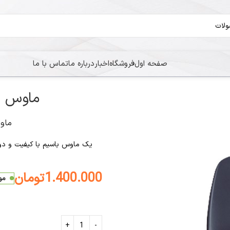
صفحه اول
فروشگاه
اخبار
درباره ما
تماس با ما
ماوس Logitech M100
ماوس M100
یک ماوس باسیم با کیفیت و دوا
1.400.000
تومان
مو