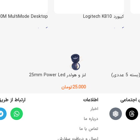
کیبورد Logitech K810
0M MultiMode Desktop
کیبورد
کیبورد
موجود در انبار
موجود در انبار
ن
44.700.000
تومان
8.900.000
57.000.000
تومان
9.200.000
تومان
افزودن به سبد خرید
افزودن به سبد خرید
وزن
2200 گرم
وزن
1200 گرم
لنز و هولدر 25mm Power Led
Rapoo
BRAND
Logitech
BRAND
25.000
تومان
ی اجتماعی
اطلاعات
ارتباط از طر
نوع اتصال
نوع باتری
اخبار
درباره ما
3 دستگاه بلوتوث بطور همزمان
باتری قابل شارژ داخلی
تماس با ما
نوع طراحی
مینی کیبورد
رنگ
مشکی
ارسال و دریافت سفارش