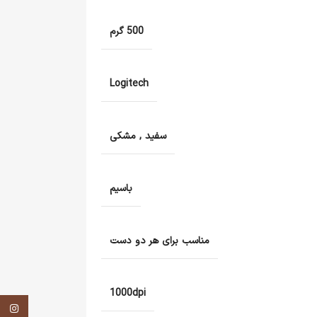
500 گرم
Logitech
سفید
,
مشکی
باسیم
مناسب برای هر دو دست
1000dpi
اینستاگر