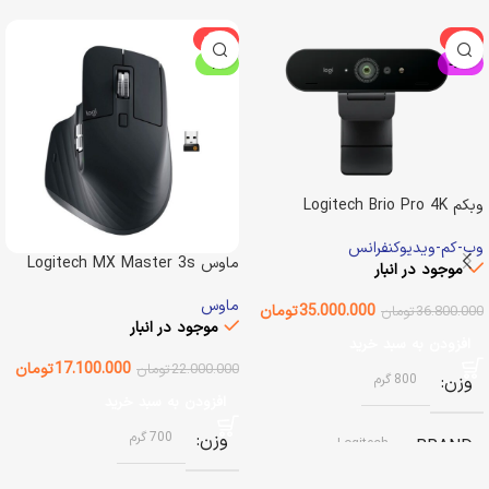
-22%
-5%
جدید
ویژه
وبکم Logitech Brio Pro 4K
وب-کم-ویدیوکنفرانس
ماوس Logitech MX Master 3s
موجود در انبار
ماوس
35.000.000
تومان
36.800.000
تومان
موجود در انبار
افزودن به سبد خرید
17.100.000
تومان
22.000.000
تومان
وزن
800 گرم
افزودن به سبد خرید
وزن
700 گرم
Logitech
BRAND