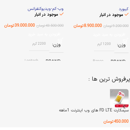
Desktop
وب-کم-ویدیوکنفرانس
کیبورد
موجود در انبار
موجود در انبار
39.000.000
تومان
8.900.000
تومان
43.500.000
تومان
9.200.000
تومان
افزودن به سبد خرید
افزودن به سبد خرید
وزن
2200 گرم
وزن
1200 گرم
Logitech
BRAND
Rapoo
BRAND
پرفروش ترین ها :
وضعیت کالا
آکبند
نوع باتری
باتری قابل شارژ داخلی
اصالت کالا
اصل
رنگ
مشکی
سیمکارت FD LTE های وب اینترنت 1ماهه
گارانتی
گارانتی اصلی
450.000
تومان
وضعیت کالا
آکبند