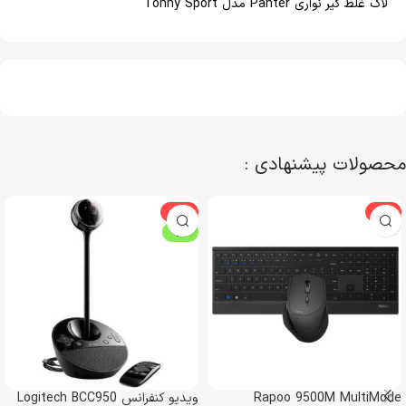
لاک غلط گیر نواری Panter مدل Tonny Sport
محصولات پیشنهادی :
-10%
-3%
ویژه
Rapoo 9500M MultiMode
ویدیو کنفرانس Logitech BCC950