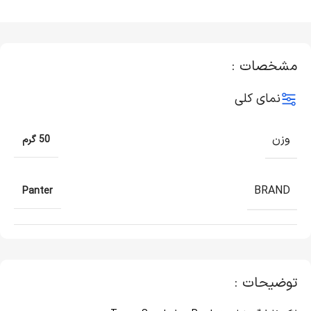
مشخصات :
نمای کلی
وزن
50 گرم
BRAND
Panter
توضیحات :