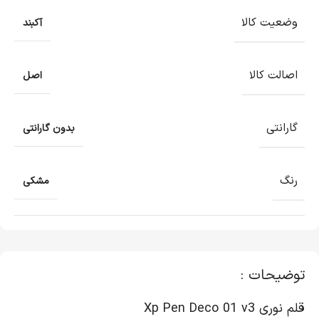
وضعیت کالا
آکبند
اصالت کالا
اصل
گارانتی
بدون گارانتی
رنگ
مشکی
توضیحات :
قلم نوری Xp Pen Deco 01 v3