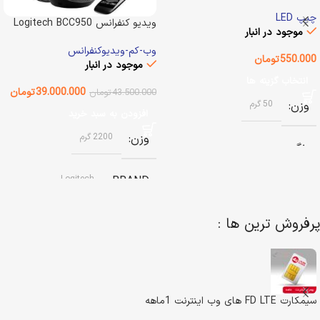
Semiconductor
چیپ LED
ویدیو کنفرانس Logitech BCC950
موجود در انبار
وب-کم-ویدیوکنفرانس
550.000
تومان
موجود در انبار
انتخاب گزینه ها
39.000.000
تومان
43.500.000
تومان
وزن
50 گرم
افزودن به سبد خرید
وزن
2200 گرم
رنگ
Logitech
BRAND
آفتابی (سفید گرم)
,
مهتابی (سفید
سرد)
پرفروش ترین ها :
وضعیت کالا
آکبند
اصالت کالا
اصل
سیمکارت FD LTE های وب اینترنت 1ماهه
گارانتی
گارانتی اصلی