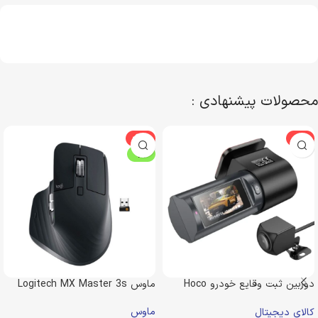
محصولات پیشنهادی :
-22%
-3%
ویژه
دوربین ثبت وقایع خودرو Hoco
ماوس Logitech MX Master 3s
DV8 2K
ماوس
کالای دیجیتال