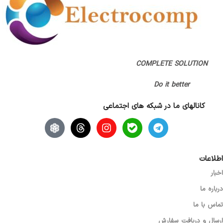
نوع اتصال
بلوتوث / دانگل
نوع طراحی
ارگونومیک (راست دست)
COMPLETE SOLUTION
Do it better
تعداد کلید
7 کلید
کانالهای ما در شبکه های اجتماعی
اصالت کالا
اصل
نوع اسکرول
نوری (اپتیکال)
اطلاعات
اخبار
گارانتی
بدون گارانتی
درباره ما
تماس با ما
ارسال و دریافت سفارش