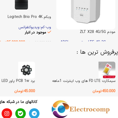
وبکم Logitech Brio Pro 4K
وب-کم-ویدیوکنفرانس
مودم ZLT X28 4G/5G
موجود در انبار
مودم LTE-4G-3G
,
روتر-مودم ADSL
35.000.000
توما
36.800.000
تومان
ناموجود
پرفروش ترین ها :
افزودن به سبد خرید
13.600.000
تومان
15.000.000
تومان
وزن
800 گرم
اطلاعات بیشتر
وزن
1200 گرم
Logitech
BRAND
سیمکارت FD LTE های وب اینترنت 1ماهه
برد PCB 1w پاور LED (بسته 5 عددی)
ZLT
BRAND
وضعیت کالا
آکبند
450.000
تومان
45.000
تومان
کانالهای ما در شبکه ها
وضعیت کالا
استوک
نوع اتصال
باسیم