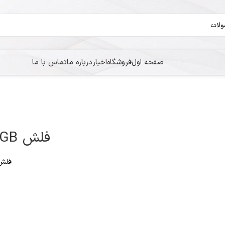
صفحه اول
فروشگاه
اخبار
درباره ما
تماس با ما
فلش Adata UR340 32GB
فلش UR340 32GB