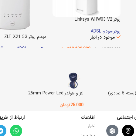
روتر Linksys WHW03 V2
روتر-مودم ADSL
مودم روتر ZLT X21 5G
موجود در انبار
روتر-مودم ADSL
,
مودم LTE-4G-3G
ن
10.100.000
تومان
10.500.000
تومان
موجود در انبار
انتخاب گزینه ها
.000.000
11.350.000
تومان
وزن
1000 گرم
افزودن به سبد خرید
وزن
900 گرم
Linksys
BRAND
لنز و هولدر 25mm Power Led
ZLT
BRAND
رنگ
سفید
25.000
تومان
ی اجتماعی
اطلاعات
ارتباط از طر
وضعیت کالا
استوک
وضعیت کالا
اخبار