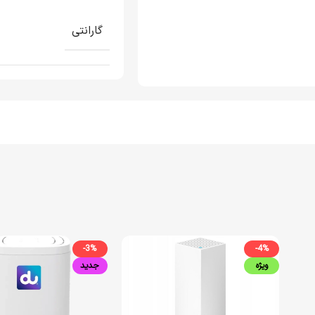
گارانتی
-3%
-4%
ویژه
جدید