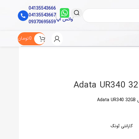
04135543666
04135543667
واتس اپ
09370695659
0
تومان
Adata 
گارانتی آونگ