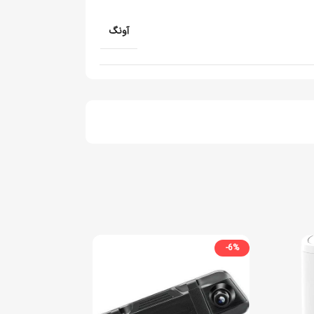
آونگ
-6%