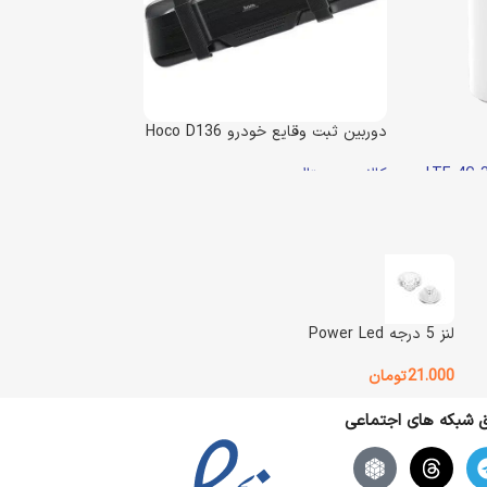
دوربین ثبت وقایع خودرو Hoco D136
کالای دیجیتال
ناموجود
4.950.000
تومان
5.250.000
تومان
11
تومان
اطلاعات بیشتر
وزن
500 گرم
لنز 5 درجه Power Led
Hoco
BRAND
21.000
تومان
یق شبکه های اجتماعی
وضعیت کالا
آکبند