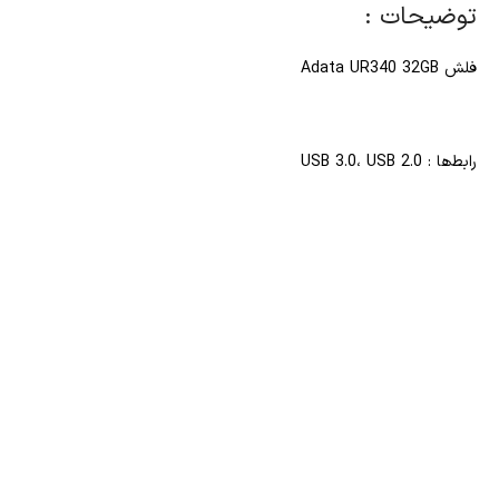
توضیحات :
فلش Adata UR340 32GB
رابط‌ها : USB 3.0، USB 2.0