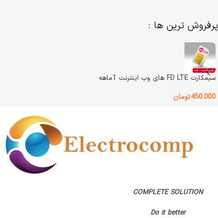
اصالت کالا
اصل
پرفروش ترین ها :
وضعیت کالا
آکبند
گارانتی
پژواک رایانه فرداد
اصالت کالا
اصل
سیمکارت FD LTE های وب اینترنت 1ماهه
گارانتی
گارانتی اصلی
450.000
تومان
COMPLETE SOLUTION
Do it better