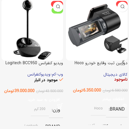
-10%
-3%
ویژه
دوربین ثبت وقایع خودرو Hoco
ویدیو کنفرانس Logitech BCC950
DV8 2K
وب-کم-ویدیوکنفرانس
کالای دیجیتال
ناموجود
موجود در انبار
6.350.000
تومان
6.580.000
تومان
39.000.000
تومان
43.500.000
تومان
اطلاعات بیشتر
افزودن به سبد خرید
Hoco
BRAND
وزن
200 گرم
وضعیت کالا
آکبند
Logitech
BRAND