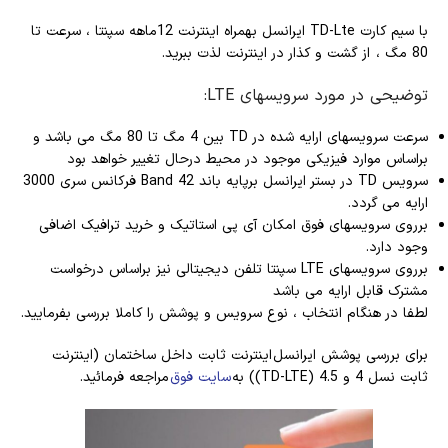
با سیم کارت TD-Lte ایرانسل بهمراه اینترنت 12ماهه سپنتا ، سرعت تا
80 مگ ، از گشت و کذار در اینترنت لذت ببرید.
توضیحی در مورد سرویسهای LTE:
سرعت سرویسهای ارایه شده در TD بین 4 مگ تا 80 مگ می باشد و
براساس موارد فیزیکی موجود در محیط درحال تغییر خواهد بود
سرویس TD در بستر ایرانسل برپایه باند Band 42 فرکانس سری 3000
ارایه می گردد.
برروی سرویسهای فوق امکان آی پی استاتیک و خرید ترافیک اضافی
وجود دارد.
برروی سرویسهای LTE سپنتا تلفن دیجیتالی نیز براساس درخواست
مشترک قابل ارایه می باشد
لطفا در هنگام انتخاب ، نوع سرویس و پوشش را کاملا بررسی بفرمایید.
برای بررسی پوشش ایرانسل اینترنت ثابت داخل ساختمان (اینترنت
ثابت نسل 4 و 4.5 (TD-LTE)) به
سایت فوق
مراجعه فرمائید.