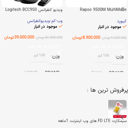
Rapoo 9500M MultiMode
ویدیو کنفرانس Logitech BCC950
Desktop
وب-کم-ویدیوکنفرانس
کیبورد
موجود در انبار
موجود در انبار
39.000.000
تومان
8.900.000
تومان
43.500.000
تومان
9.200.000
تومان
افزودن به سبد خرید
افزودن به سبد خرید
وزن
100 گرم
وزن
100 گرم
Logitech
BRAND
Rapoo
BRAND
پرفروش ترین ها :
وضعیت کالا
آکبند
نوع باتری
باتری قابل شارژ داخلی
اصالت کالا
اصل
رنگ
مشکی
سیمکارت FD LTE های وب اینترنت 1ماهه
گارانتی
گارانتی اصلی