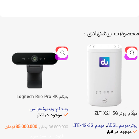
محصولات پیشنهادی :
-5%
-3%
جدید
جدید
وبکم Logitech Brio Pro 4K
وب-کم-ویدیوکنفرانس
مودم روتر ZLT X21 5G
موجود در انبار
روتر-مودم ADSL
,
مودم LTE-4G-3G
35.000.000
تومان
36.800.000
تومان
موجود در انبار
افزودن به سبد خرید