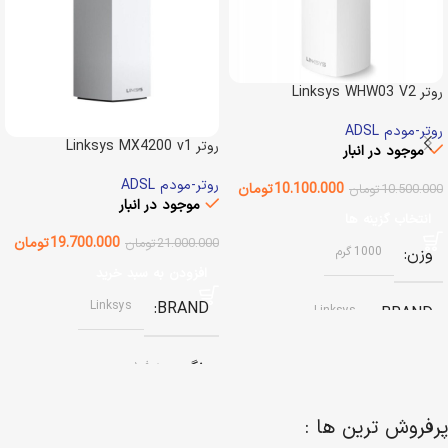
روتر Linksys WHW03 V2
روتر-مودم ADSL
روتر Linksys MX4200 v1
موجود در انبار
روتر-مودم ADSL
10.100.000
تومان
10.500.000
تومان
موجود در انبار
انتخاب گزینه ها
19.700.000
تومان
21.000.000
تومان
وزن
1000 گرم
افزودن به سبد خرید
Linksys
BRAND
Linksys
BRAND
رنگ
سفید
رنگ
سفید
پرفروش ترین ها :
وضعیت کالا
استوک
وضعیت کالا