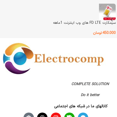
نوع اتصال
Lan / WiFi
استوک
,
استوک – ویترینی
,
نو – غیر
اکبند – ویترینی
سیمکارت FD LTE های وب اینترنت 1ماهه
اصالت کالا
اصل
نوع اتصال
Lan / WiFi
450.000
تومان
گارانتی
بدون گارانتی
اصالت کالا
اصل
گارانتی
بدون گارانتی
COMPLETE SOLUTION
Do it better
کانالهای ما در شبکه های اجتماعی