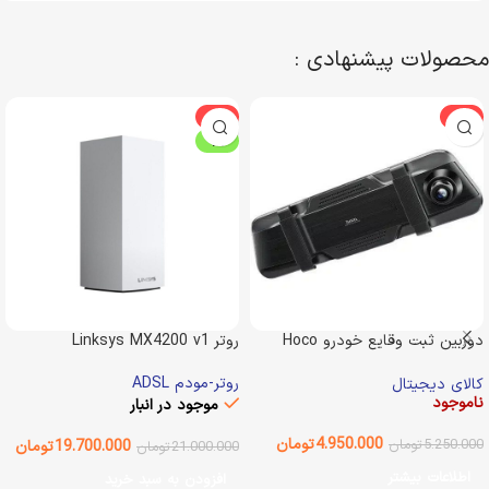
محصولات پیشنهادی :
-6%
-6%
ویژه
دوربین ثبت وقایع خودرو Hoco
روتر Linksys MX4200 v1
D136
روتر-مودم ADSL
کالای دیجیتال
ناموجود
موجود در انبار
4.950.000
تومان
5.250.000
تومان
19.700.000
تومان
21.000.000
تومان
اطلاعات بیشتر
افزودن به سبد خرید