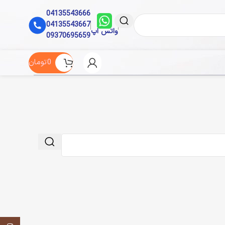
04135543666
04135543667
واتس اپ
09370695659
0
تومان