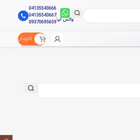
04135543666
04135543667
واتس اپ
09370695659
0
تومان