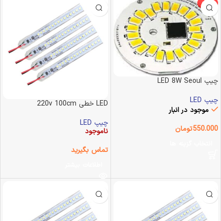
-29%
چیپ LED 8W Seoul
Semiconductor
چیپ LED
LED خطی 220v 100cm
موجود در انبار
چیپ LED
550.000
تومان
ناموجود
انتخاب گزینه ها
تماس بگیرید
اطلاعات بیشتر