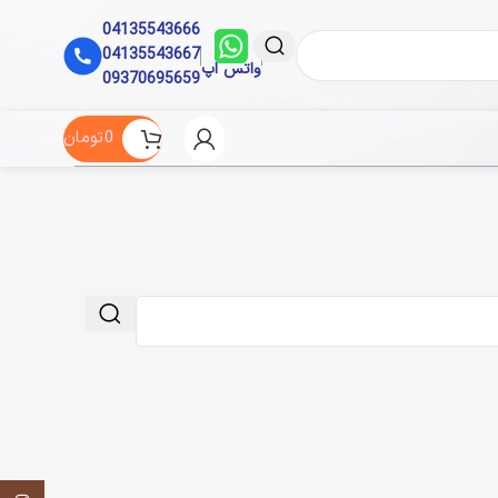
04135543666
04135543667
واتس اپ
09370695659
0
تومان