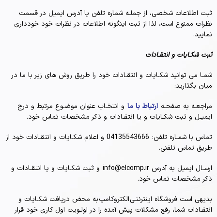
ثبت اطلاعات شخصی، از جملـه شماره تلفن یا آدرس ایمیل در قسمت
نظرات ممنوع است، لذا از ثبت اینگونه اطلاعات در نظرات خود خودداری
نمایید.
ثبت شکـایات و انتقـادات
شمـا می توانید شکـایات و انتقـادات خود را طریق روش های زیر با ما در
میان بگذارید:
مراجعـه به صفحـه
ارتباط با ما
و انتخـاب عنوان موضـوع مرتبط و درج
ایمیـل و ثبت شکـایات و یا انتقـادات و ذکر مشخصات تماس خود.
تماس با شمـاره تلفن: 04135543666 و اعلام شکـایات و انتقـادات خود از
طریق تماس تلفنی.
ارسـال ایمیل به آدرس info@elcomp.ir و ثبت شکـایات و یا انتقـادات و
ذکر مشخصات تماس خود.
بدیهی است فروشگاه اینترنتـی الکتروکامپ به محض دریافت شکـایات و
انتقـادات شما، رفع مشکلات پیش آمده را در اولـویت اول کاری خود قرار