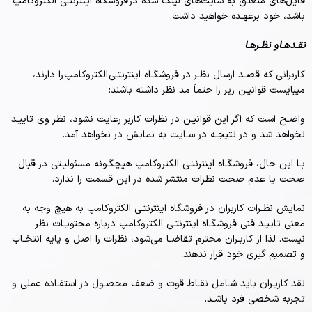
فایل‏‌های متعلـق به سایت‏‌های لینک شده در فروشگاه اینترنتـی الکتروکامپ
باشد، خود برعهـده خواهید داشت.
نقـدهـا و نظـرهـا
کاربرانی که قصـد ارسال نظـر در فروشگـاه اینترنتـی الکتروکامپ را دارند،
میبایست قوانیـن زیر را حتماً مد نظر داشته باشند:
واضـح است که اگر این قوانیـن در نظرات کاربر رعایت نشود، نظر وی تاییـد
نخواهد شد و در نتیجـه در سـایت به نمایش در نخواهد آمد.
بـا این حال، فروشگـاه اینترنتـی الکتروکامپ هیچگـونه مسئولیـتی در قبال
صحت یا عدم صحت نظرات منتشر شده در این قسمت را ندارد.
نمایش نظـرات کاربران در فروشگاه اینترنتـی الکتروکامپ به هیچ وجه به
معنی تاییـد فنی فروشگـاه اینترنتـی الکتروکامپ درباره محتویـات نظر
نیست. لذا از کاربـران محترم تقاضـا می‌شود، نظرات را اصل و پایه انتخـاب
و تصمیم گیری خود قرار ندهند.
نقد کاربـران باید شـامل نقـاط قوت و ضعف محصـول در استفـاده عملی و
تجربه شخصی فرد باشـد.