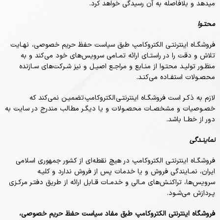
میدهد و بلافاصله به آن رسیدگی خواهد کرد.
محتـوا
فروشگـاه اینترنتـی الکتروکامپ طبق سیاست حفظ حریم خصوصی، نهـایت
تلاش و دقت را در راستـای ارائه تمـامی سرویس‌‏های خود می‏‌کند و به
منظـور تولیـد محتـوا از منـابع و مراجـع اصیـل و نیز شـرکت‏‌های سـازنده
محصـولات استفـاده می‏‌کنـد.
لازم به ذکـر است فروشگـاه اینترنتـی الکتروکامپ تضمیـن نمی‏‌کند که
خصـوصیات و مشخصـات محصـولات و یا دیگـر مطالب مندرج در سایت به
دور از خطـا باشد.
نماینـدگی
فروشگـاه اینترنتـی الکتروکامپ در هیچ نقطه‏‌ای از کشور جمهوری اسلامی
ایران، نمـایندگی فروش و یا خدمات پس از فروش ندارد و کلیـه
سرویس‌‏ها، تراکنـش‏‌های مـالی و خدمـات قـابل ارائه از طریق دفتـر مرکـزی
پـردازش می‏‌شـود.
فروشگاه اینترنتی الکتروکامپ طبق مفاد سیاست حفظ حریم خصوصی،