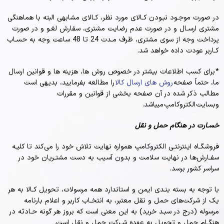
در صورت موجـود نبـودن کـالای مورد نظر، کـالای مشابهی البته با هماهنگی
مشتری ارسـال و در صورت عدم رضایت مشتری، سفارش لغـو و در صورت
پرداخت وجه از سوی مشتری، ظرف مـدت 24 تا 48 ساعت وجه به حسـاب
کـاربر عودت داده خواهد شد.
* برای کسب اطلاعات بیشتر در خصوص روش ها، هزینه ها و قوانین ارسال
ما، حتماً صفحه
روش های ارسال کالا
را مطالعه بفرمایید، بدیهی است
مطالب ذکر شده در آن صفحه بخشی از قوانین و مقررات
وبسایت الکتروکامپ میباشد.
خسـارت در هنگام حمل و نقل
فروشگـاه اینترنتـی الکتروکامپ همواره نهایت تلاش خود را می‏‌کند تا کلیـه
سفـارش‏‌ها در نهایت سلامت و بدون آسیب به دست مشتـریان خود در
سراسر کشور برسد.
با توجه به بسته بنـدی ایمن و استاندارد همه مرسولات، تحویل کـالا به هر
یک از شرکت‌‏های حمل و نقل معتبر، به انتخـاب کاربر و اعلام بارنامه
مرسوله (درج در سبـد خرید) به این معنی است که بروز هر گونه حـادثه در
هنگـام حمل و تحویل به عهده شـرکت حمل و نقل است.