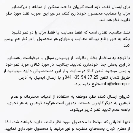
برای ارسـال نقـد، لازم است کاربران تا حـد ممکـن از مبالغه و بزرگنمـایی
مزایا یا معـایب محصـول خودداری کنند، در غیر این صورت نقـد مورد نظر
تاییـد نخواهد شد.
نقـد مناسب، نقدی است که فقط معـایب یا فقط مزایا را در نظر نگیـرد.
بلکه به طور واقـع بینـانه معـایب و مزایای هر محصـول را در کنار هم بررسی
کنـد.
با توجه به ساختـار بخش نظرات، از پرسیـدن سوال یا درخواست راهنمـایی
در این بخش جدا خودداری نمایید. چنانچـه در مورد کـالای مورد نظر خود
و زمان موجـود شدن کـالا در سـایت و از این دست سـوالی دارید میتـوانید از
طریق شماره تلفن 25 37 54 35- 041 و یا ارسـال ایمیـل به آدرس
info@elcomp.ir مطرح بفرماییـد.
کاربران ارسـال کننده نظر، موظف به استفاده از ادبیات محترمانه و عدم
توهین به دیگر کاربـران هستند، بدیهی است هرگونه توهیـن به هر نحوی،
باعث عدم تایید نظـر کاربـر می‌شود.
تنهـا نظـراتی که مرتبط با محصـول مورد نظر باشند، تایید خواهند شد، لـذا
از مطرح کردن بحث‌های متفـرقه و غیر مرتبط با محصول خودداری نمایید.