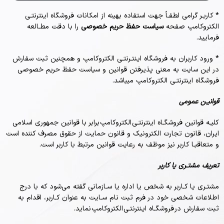
* کاربـر گرامی لطفـاً جهت استفاده بهینه از امکانات فروشگاه اینترنتـی
الکتروکامپ صفحه
سیاست حفظ حریم خصوصی
را با دقت مطـالعه
فرمایید.
* ورود کاربران به فروشگاه اینتـرنتـی الکتروکامپ و همچنین ثبت سفارش
در این سایت به معنی پذیرفتن قوانین و سیاست حفظ حریم خصوصی
فروشگاه اینترنتـی الکتروکامپ میباشد.
قوانیـن عمومی
کلیـه قوانین فروشگـاه اینترنتـی الکتروکامپ برابر با قوانین جمهوری اسلامی
ایران، قانون تجارت الکترونیک و قانون حمایت از حقوق مصرف کننده است
و متعاقبـا کاربر نیز موظف به رعایت قوانین مرتبط با کاربر است.
تعریف مشتـری یا کاربر
مشتـری یا کـاربر به شخص یا اداره یا سـازمانی گفته می‌شود که با درج
اطلاعات شخصی خود در فرم ثبت نام سـایت به عنوان کـاربر، اقدام به
ثبت سفارش در فروشگـاه اینترنتـی الکتروکامپ نماید.